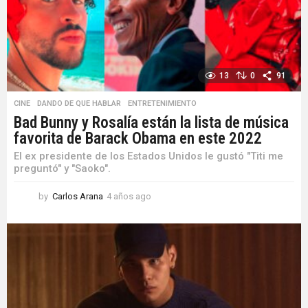
o
13
0
91
CINE
,
DANDO DE QUE HABLAR
,
ENTRETENIMIENTO
Bad Bunny y Rosalía están la lista de música
favorita de Barack Obama en este 2022
El ex presidente de los Estados Unidos le gustó "Titi me
preguntó" y "Saoko".
by
Carlos Arana
4 años ago
4
a
ñ
o
s
a
g
o