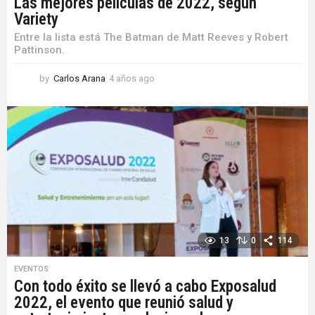
Las mejores películas de 2022, según
Variety
Entre la lista está The Batman de Matt Reeves y Robert
Pattinson.
by
Carlos Arana
4 años ago
4
a
ñ
o
s
a
g
o
13
0
114
EVENTOS
Con todo éxito se llevó a cabo Exposalud
2022, el evento que reunió salud y