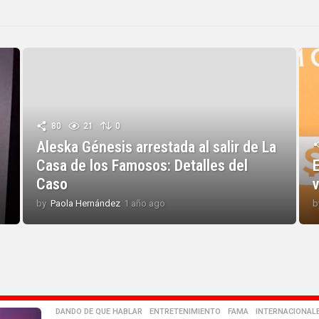
80
21
0
Aleska Génesis arrestada al salir de La
Casa de los Famosos: Detalles del
E
Caso
by
Paola Hernández
1 año ago
1
b
a
ñ
o
a
g
o
DANDO DE QUE HABLAR
,
ENTRETENIMIENTO
,
FAMA
,
INTERNACIONAL