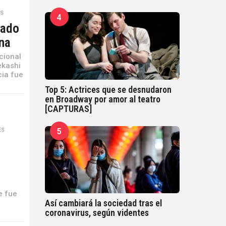
ES
4
tado
na
cional
ekashi
cia fue
Top 5: Actrices que se desnudaron
en Broadway por amor al teatro
[CAPTURAS]
5
ES
,
e fue
Así cambiará la sociedad tras el
coronavirus, según videntes