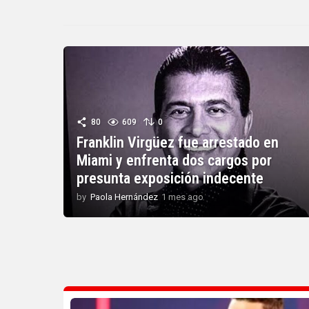
80
609
0
Franklin Virgüez fue arrestado en
Miami y enfrenta dos cargos por
presunta exposición indecente
by
Paola Hernández
1 mes ago
1
m
e
s
a
g
o