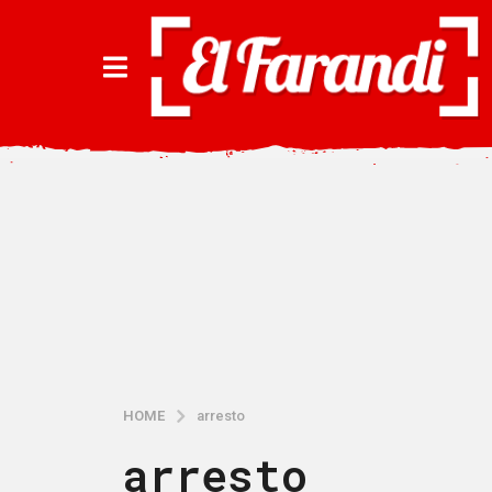
HOME
arresto
arresto