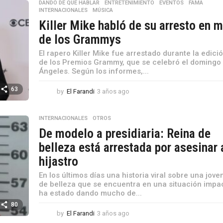
DANDO DE QUE HABLAR
,
ENTRETENIMIENTO
,
EVENTOS
,
FAMA
,
s
INTERNACIONALES
,
MÚSICA
a
Killer Mike habló de su arresto en 
g
o
de los Grammys
El rapero Killer Mike fue arrestado durante la edici
de los Premios Grammy, que se celebró el domingo
Ángeles. Según los informes,...
63
by
El Farandi
3 años ago
3
a
ñ
INTERNACIONALES
,
OTROS
o
s
De modelo a presidiaria: Reina de
a
belleza está arrestada por asesinar 
g
o
hijastro
En los últimos días una historia viral sobre una jove
de belleza que se encuentra en una situación impa
ha estado dando mucho de...
80
by
El Farandi
3 años ago
3
a