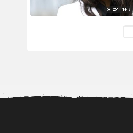
261
5