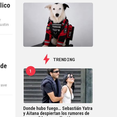
lico
r
ustin
TRENDING
 de
1
rave
Donde hubo fuego… Sebastián Yatra
y Aitana despiertan los rumores de