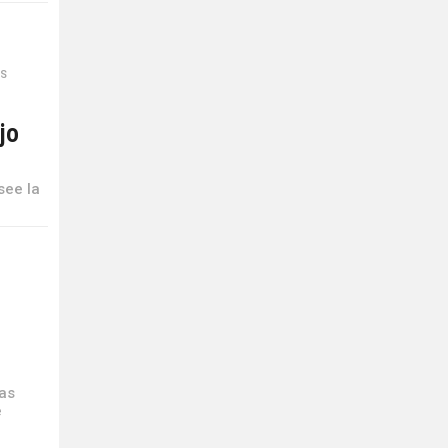
ES
jo
see la
mas
e