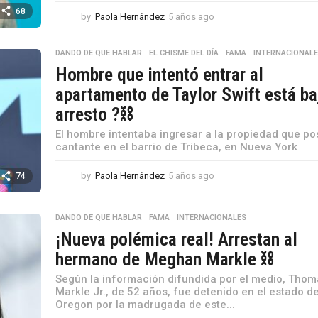
68
by
Paola Hernández
5 años ago
5
a
ñ
DANDO DE QUE HABLAR
,
EL CHISME DEL DÍA
,
FAMA
,
INTERNACIONAL
o
Hombre que intentó entrar al
s
a
apartamento de Taylor Swift está ba
g
arresto ?⛓️
o
El hombre intentaba ingresar a la propiedad que po
cantante en el barrio de Tribeca, en Nueva York
by
Paola Hernández
5 años ago
5
74
a
ñ
o
DANDO DE QUE HABLAR
,
FAMA
,
INTERNACIONALES
s
¡Nueva polémica real! Arrestan al
a
hermano de Meghan Markle ⛓
g
o
Según la información difundida por el medio, Tho
Markle Jr., de 52 años, fue detenido en el estado d
Oregon por la madrugada de este...