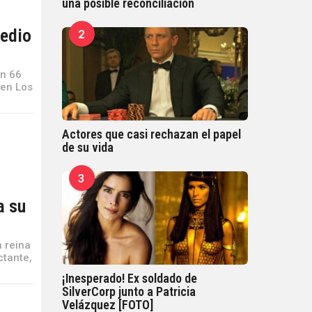
una posible reconciliación
medio
2
ón 66
 en Los
Actores que casi rechazan el papel
de su vida
3
a su
n reina
ctante,
¡Inesperado! Ex soldado de
SilverCorp junto a Patricia
Velázquez [FOTO]