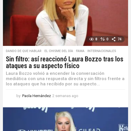
8
0
74
DANDO DE QUE HABLAR
,
EL CHISME DEL DÍA
,
FAMA
,
INTERNACIONALES
Sin filtro: así reaccionó Laura Bozzo tras los
ataques a su aspecto físico
Laura Bozzo volvió a encender la conversación
mediática con una respuesta directa y sin filtros frente a
los ataques que ha recibido por su aspecto...
by
Paola Hernández
2 semanas ago
1
s
e
m
a
n
a