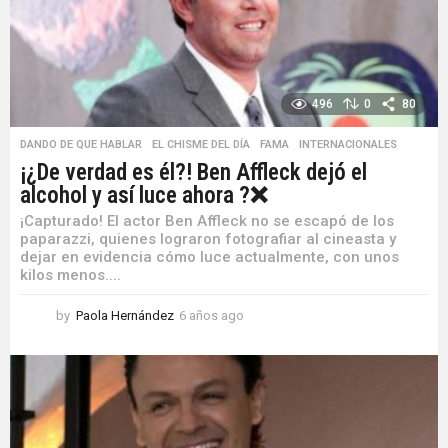
o
496
0
80
DANDO DE QUE HABLAR
,
EL CHISME DEL DÍA
,
FAMA
,
INTERNACIONALES
¡¿De verdad es él?! Ben Affleck dejó el
alcohol y así luce ahora ?❌
¡Capturado! El actor Ben Affleck no se escapó de los
paparazzi, quienes lograron fotografiar al cineasta y
dejar en evidencia cómo luce actualmente, con unos
kilos menos....
by
Paola Hernández
6 años ago
6
a
ñ
o
s
a
g