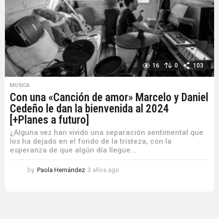
16
0
103
MÚSICA
Con una «Canción de amor» Marcelo y Daniel
Cedeño le dan la bienvenida al 2024
[+Planes a futuro]
¿Alguna vez han vivido una separación sentimental que
los ha dejado en el fondo de la tristeza, con la
esperanza de que algún día llegue...
by
Paola Hernández
3 años ago
3
a
ñ
o
s
a