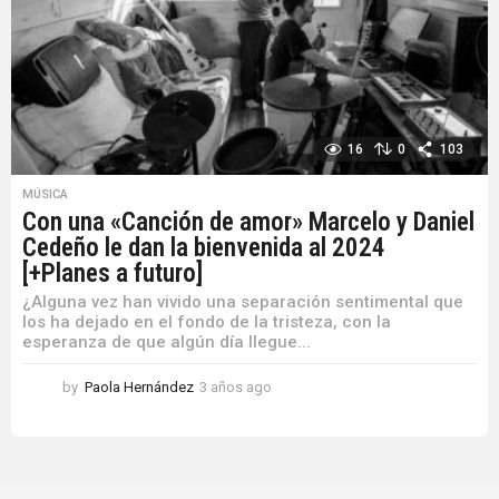
16
0
103
MÚSICA
Con una «Canción de amor» Marcelo y Daniel
Cedeño le dan la bienvenida al 2024
[+Planes a futuro]
¿Alguna vez han vivido una separación sentimental que
los ha dejado en el fondo de la tristeza, con la
esperanza de que algún día llegue...
by
Paola Hernández
3 años ago
3
a
ñ
o
s
a