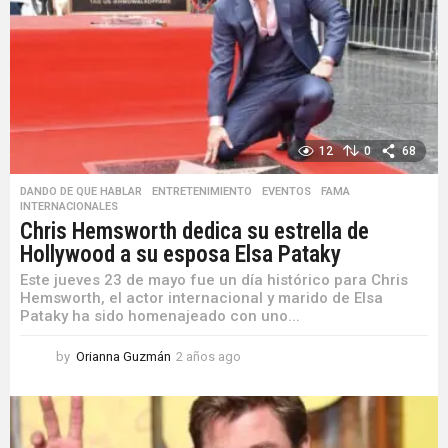
a
g
o
12
0
68
DANDO DE QUE HABLAR
,
ENTRETENIMIENTO
,
EVENTOS
,
FAMA
,
INTERNACIONALES
Chris Hemsworth dedica su estrella de
Hollywood a su esposa Elsa Pataky
Este jueves 23 de mayo fue un día histórico para Chris
Hemsworth, el actor internacional y marido de Elsa
Pataky ha sido homenajeado con uno...
by
Orianna Guzmán
2 años ago
2
a
ñ
o
s