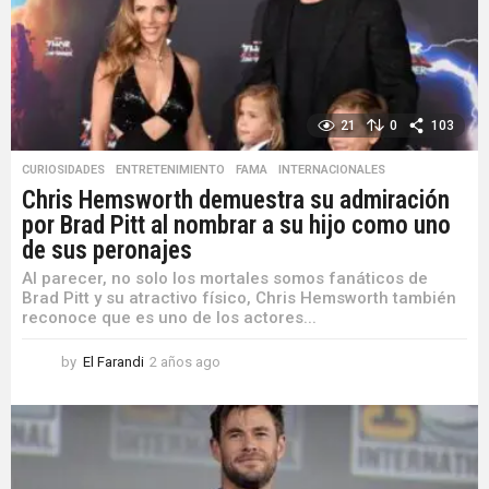
o
21
0
103
CURIOSIDADES
,
ENTRETENIMIENTO
,
FAMA
,
INTERNACIONALES
Chris Hemsworth demuestra su admiración
por Brad Pitt al nombrar a su hijo como uno
de sus peronajes
Al parecer, no solo los mortales somos fanáticos de
Brad Pitt y su atractivo físico, Chris Hemsworth también
reconoce que es uno de los actores...
by
El Farandi
2 años ago
2
a
ñ
o
s
a
g