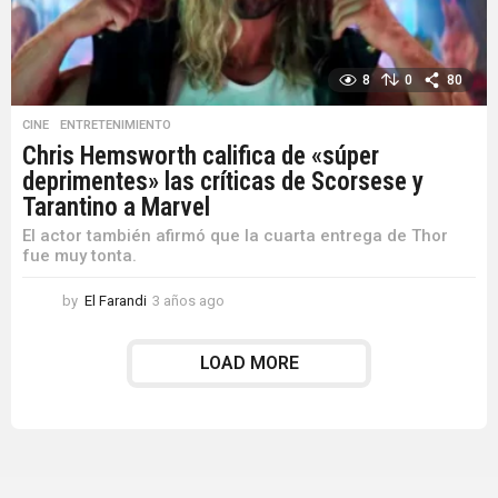
8
0
80
CINE
,
ENTRETENIMIENTO
Chris Hemsworth califica de «súper
deprimentes» las críticas de Scorsese y
Tarantino a Marvel
El actor también afirmó que la cuarta entrega de Thor
fue muy tonta.
by
El Farandi
3 años ago
3
a
ñ
LOAD MORE
o
s
a
g
o