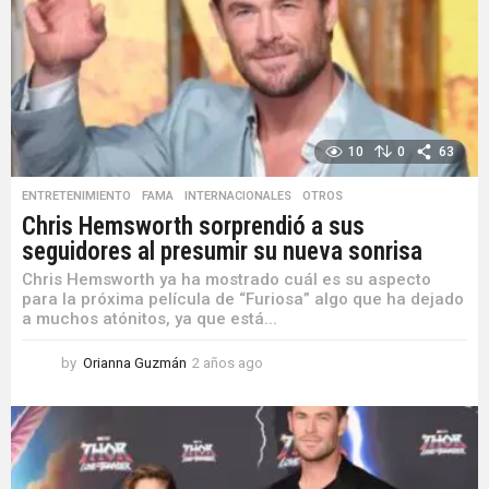
a
g
o
10
0
63
ENTRETENIMIENTO
,
FAMA
,
INTERNACIONALES
,
OTROS
Chris Hemsworth sorprendió a sus
seguidores al presumir su nueva sonrisa
Chris Hemsworth ya ha mostrado cuál es su aspecto
para la próxima película de “Furiosa” algo que ha dejado
a muchos atónitos, ya que está...
by
Orianna Guzmán
2 años ago
2
a
ñ
o
s
a
g