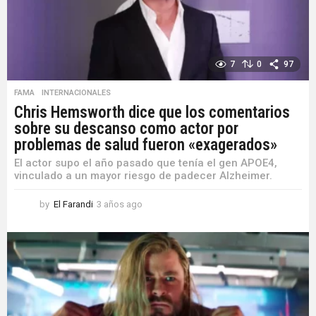
7
0
97
FAMA
,
INTERNACIONALES
Chris Hemsworth dice que los comentarios
sobre su descanso como actor por
problemas de salud fueron «exagerados»
El actor supo el año pasado que tenía el gen APOE4,
vinculado a un mayor riesgo de padecer Alzheimer.
by
El Farandi
3 años ago
3
a
ñ
o
s
a
g
o