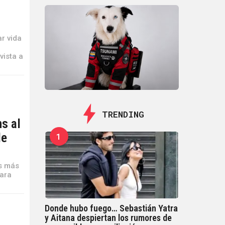
r vida
vista a
TRENDING
s al
de
1
as más
para
Donde hubo fuego… Sebastián Yatra
y Aitana despiertan los rumores de