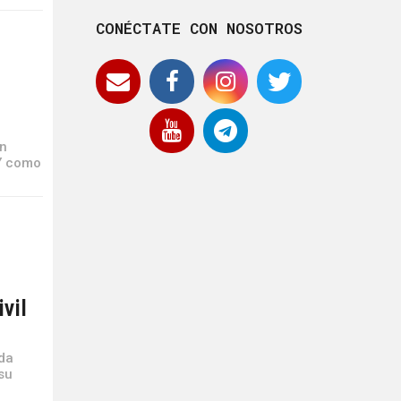
CONÉCTATE CON NOSOTROS
an
 Y como
vil
rda
su