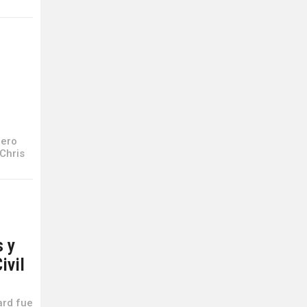
pero
Chris
s y
ivil
ard fue