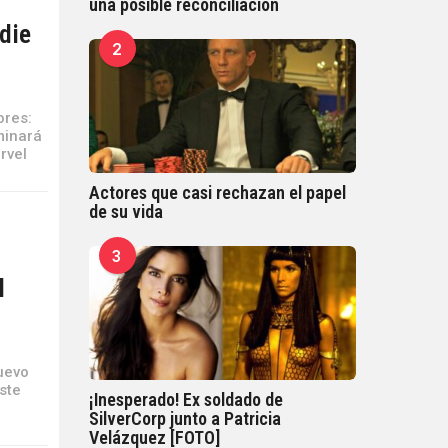
una posible reconciliación
die
2
ores:
minará
rvel
Actores que casi rechazan el papel
de su vida
3
l
uevo
Este
¡Inesperado! Ex soldado de
SilverCorp junto a Patricia
Velázquez [FOTO]