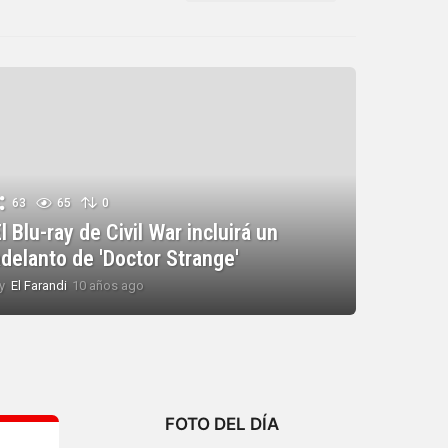
63
65
0
l Blu-ray de Civil War incluirá un
adelanto de 'Doctor Strange'
y
El Farandi
10 años ago
1
0
a
ñ
o
s
a
g
FOTO DEL DÍA
o