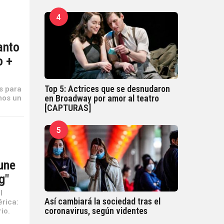
4
anto
o +
Top 5: Actrices que se desnudaron
s para
en Broadway por amor al teatro
mos un
[CAPTURAS]
5
une
g"
l
Así cambiará la sociedad tras el
rica:
coronavirus, según videntes
io.