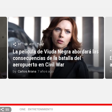
91
431
1
La película de Viuda Negra abordará las
consecuencias de la batalla del
E
aeropuerto en Civil War
by
Carlos Arana
7 años ago
7
b
a
ñ
o
s
a
g
o
CINE
,
ENTRETENIMIENTO
55