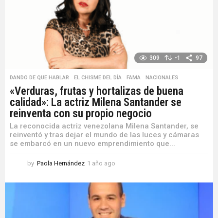
s
a
g
o
309
-1
97
DANDO DE QUE HABLAR
,
EL CHISME DEL DÍA
,
FAMA
,
NACIONALES
«Verduras, frutas y hortalizas de buena
calidad»: La actriz Milena Santander se
reinventa con su propio negocio
La reconocida actriz venezolana Milena Santander, se
reinventó y tras dejar el mundo de las luces y cámaras
se embarcó en un nuevo emprendimiento que...
by
Paola Hernández
1 año ago
1
a
ñ
o
a
g