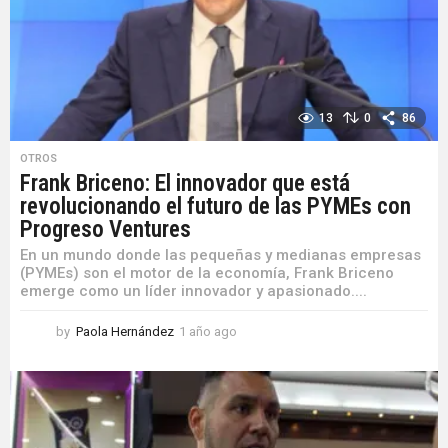
o
13
0
86
OTROS
Frank Briceno: El innovador que está
revolucionando el futuro de las PYMEs con
Progreso Ventures
En un mundo donde las pequeñas y medianas empresas
(PYMEs) son el motor de la economía, Frank Briceno
emerge como un líder innovador y apasionado....
by
Paola Hernández
1 año ago
1
a
ñ
o
a
g
o