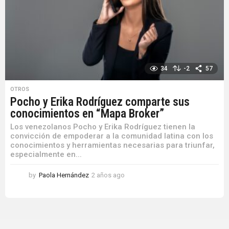
34
-2
57
OTROS
Pocho y Erika Rodríguez comparte sus
conocimientos en “Mapa Broker”
Los venezolanos Pocho y Erika Rodríguez tienen la
convicción de empoderar a la comunidad latina con los
conocimientos y herramientas necesarias para triunfar,
especialmente en...
by
Paola Hernández
2 años ago
2
a
ñ
o
s
a