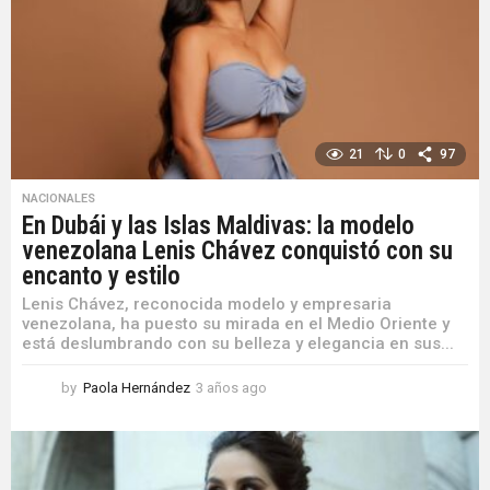
a
g
o
21
0
97
NACIONALES
En Dubái y las Islas Maldivas: la modelo
venezolana Lenis Chávez conquistó con su
encanto y estilo
Lenis Chávez, reconocida modelo y empresaria
venezolana, ha puesto su mirada en el Medio Oriente y
está deslumbrando con su belleza y elegancia en sus...
by
Paola Hernández
3 años ago
3
a
ñ
o
s