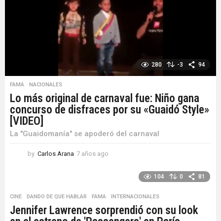
g
o
280
-3
94
FAMA
,
NACIONALES
Lo más original de carnaval fue: Niño gana
concurso de disfraces por su «Guaidó Style»
[VIDEO]
La "Guaidomanía" se apoderó del carnaval
by
Carlos Arana
7 años ago
7
a
ñ
104
0
81
o
s
CINE
,
DANDO DE QUE HABLAR
,
FAMA
,
INTERNACIONALES
a
Jennifer Lawrence sorprendió con su look
g
o