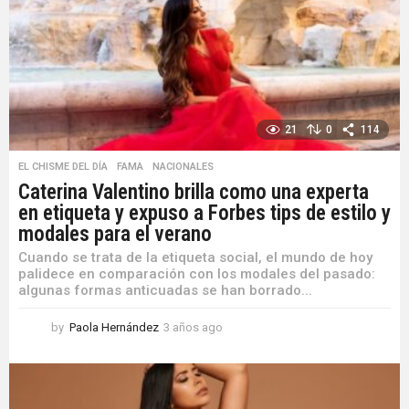
a
g
o
21
0
114
EL CHISME DEL DÍA
,
FAMA
,
NACIONALES
Caterina Valentino brilla como una experta
en etiqueta y expuso a Forbes tips de estilo y
modales para el verano
Cuando se trata de la etiqueta social, el mundo de hoy
palidece en comparación con los modales del pasado:
algunas formas anticuadas se han borrado...
by
Paola Hernández
3 años ago
3
a
ñ
o
s