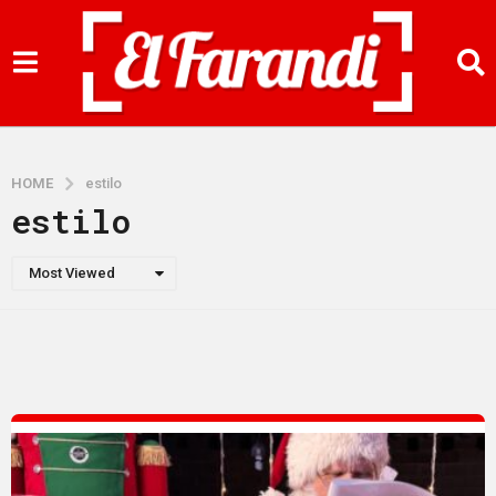
HOME
estilo
estilo
Most Viewed