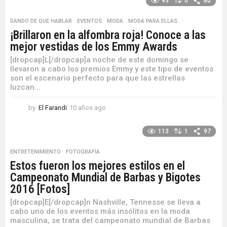
93
0
80
ñ
o
DANDO DE QUE HABLAR
,
EVENTOS
,
MODA
,
MODA PARA ELLAS
s
¡Brillaron en la alfombra roja! Conoce a las
a
mejor vestidas de los Emmy Awards
g
o
[dropcap]L[/dropcap]a noche de este domingo se
llevaron a cabo los premios Emmy y este tipo de eventos
son el escenario perfecto para que las estrellas
luzcan...
by
El Farandi
10 años ago
1
0
a
113
1
97
ñ
o
ENTRETENIMIENTO
,
FOTOGRAFÍA
s
Estos fueron los mejores estilos en el
a
Campeonato Mundial de Barbas y Bigotes
g
o
2016 [Fotos]
[dropcap]E[/dropcap]n Nashville, Tennesse se lleva a
cabo uno de los eventos más insólitos en la moda
masculina, se trata del campeonato mundial de Barbas