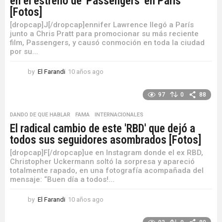
en el estreno de 'Passengers' en París
[Fotos]
[dropcap]J[/dropcap]ennifer Lawrence llegó a París
junto a Chris Pratt para promocionar su más reciente
film, Passengers, y causó conmoción en toda la ciudad
por su...
by
El Farandi
10 años ago
1
0
a
97
0
88
ñ
o
DANDO DE QUE HABLAR
,
FAMA
,
INTERNACIONALES
s
El radical cambio de este 'RBD' que dejó a
a
todos sus seguidores asombrados [Fotos]
g
o
[dropcap]F[/dropcap]ue en Instagram donde el ex RBD,
Christopher Uckermann soltó la sorpresa y apareció
totalmente rapado, en una fotografía acompañada del
mensaje: “Buen día a todos!...
by
El Farandi
10 años ago
1
0
a