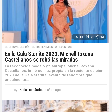
a
g
o
18
0
63
EL CHISME DEL DÍA
,
ENTRETENIMIENTO
,
EVENTOS
En la Gala Starlite 2023: MichellRoxana
Castellanos se robó las miradas
La reconocida modelo y filántropa, MichellRoxana
Castellanos, brilló con luz propia en la reciente edición
2023 de la Gala Starlite, evento de renombre que
anualmente...
by
Paola Hernández
3 años ago
3
a
ñ
o
s