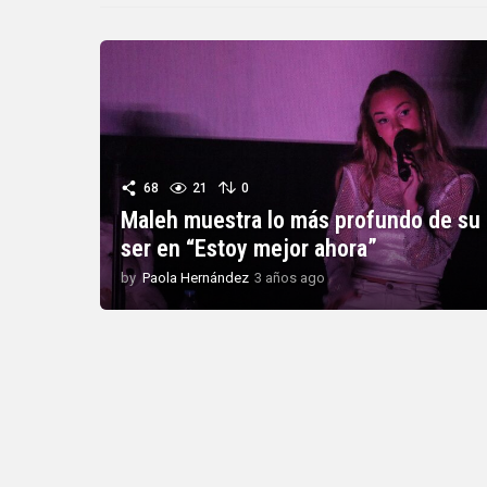
68
21
0
Maleh muestra lo más profundo de su
ser en “Estoy mejor ahora”
by
Paola Hernández
3 años ago
3
a
ñ
o
s
a
g
o