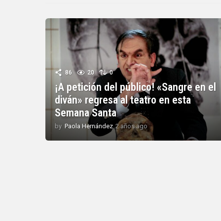
86
20
0
¡A petición del público! «Sangre en el
diván» regresa al teatro en esta
Semana Santa
by
Paola Hernández
2 años ago
2
a
ñ
o
s
a
g
o