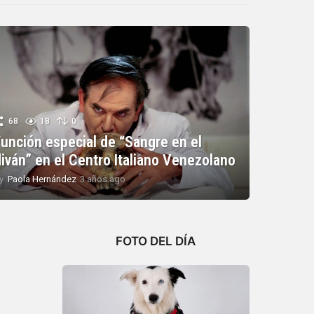
68
18
0
Función especial de “Sangre en el
diván” en el Centro Italiano Venezolano
y
Paola Hernández
3 años ago
3
a
ñ
o
s
FOTO DEL DÍA
a
g
o