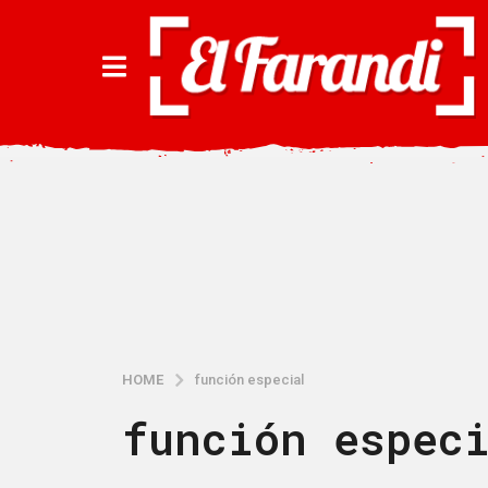
HOME
función especial
función espec