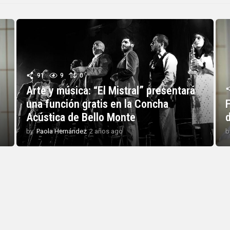
91
9
0
Arte y música: “El Mistral” presentará
una función gratis en la Concha
Acústica de Bello Monte
by
Paola Hernández
2 años ago
2
b
a
ñ
o
s
a
g
o