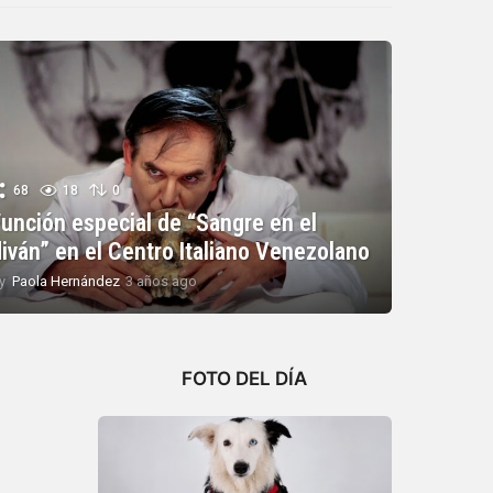
68
18
0
Función especial de “Sangre en el
diván” en el Centro Italiano Venezolano
y
Paola Hernández
3 años ago
3
a
ñ
o
s
FOTO DEL DÍA
a
g
o