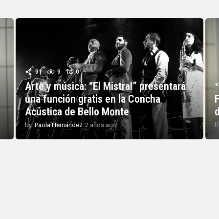
91
9
0
Arte y música: “El Mistral” presentará
una función gratis en la Concha
Acústica de Bello Monte
by
Paola Hernández
2 años ago
2
b
a
ñ
o
s
a
g
o