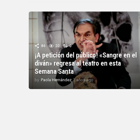
86
20
0
¡A petición del público! «Sangre en el
diván» regresa al teatro en esta
Semana Santa
by
Paola Hernández
2 años ago
2
a
ñ
o
s
a
g
o