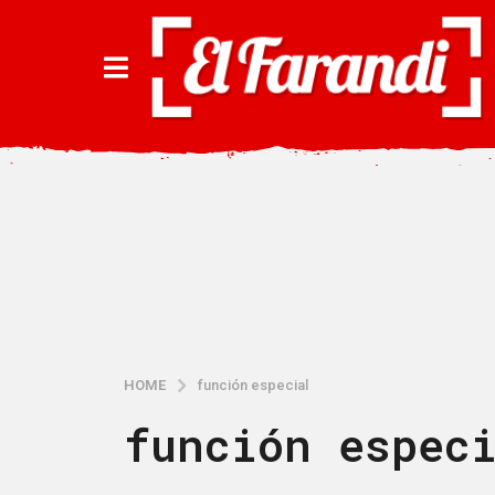
HOME
función especial
función espec