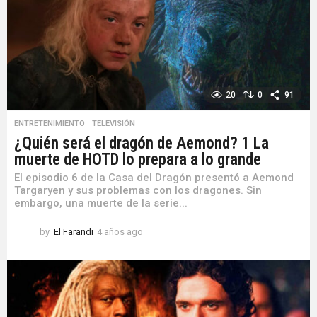
20
0
91
ENTRETENIMIENTO
,
TELEVISIÓN
¿Quién será el dragón de Aemond? 1 La
muerte de HOTD lo prepara a lo grande
El episodio 6 de la Casa del Dragón presentó a Aemond
Targaryen y sus problemas con los dragones. Sin
embargo, una muerte de la serie...
by
El Farandi
4 años ago
4
a
ñ
o
s
a
g