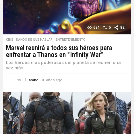
684
5
82
CINE
,
DANDO DE QUE HABLAR
,
ENTRETENIMIENTO
Marvel reunirá a todos sus héroes para
enfrentar a Thanos en “Infinity War”
Los héroes más poderosos del planeta se reúnen una
vez más
by
El Farandi
10 años ago
1
0
a
ñ
o
s
a
g
o