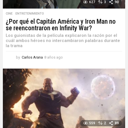
627
3
90
CINE
,
ENTRETENIMIENTO
¿Por qué el Capitán América y Iron Man no
se reencontraron en Infinity War?
Los guionistas de la película explicaron la razón por el
cuál ambos héroes no intercambiaron palabras durante
la trama
by
Carlos Arana
8 años ago
8
a
ñ
o
s
a
g
o
559
2
89