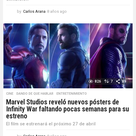
by
Carlos Arana
8 años ago
8
a
ñ
o
s
a
g
o
826
7
89
CINE
,
DANDO DE QUE HABLAR
,
ENTRETENIMIENTO
Marvel Studios reveló nuevos pósters de
Infinity War faltando pocas semanas para su
estreno
El film se estrenará el próximo 27 de abril