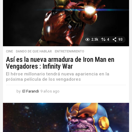
2.3k
4
93
CINE
,
DANDO DE QUE HABLAR
,
ENTRETENIMIENTO
Así es la nueva armadura de Iron Man en
Vengadores : Infinity War
El héroe millonario tendrá nueva apariencia en la
próxima película de los vengadores
by
El Farandi
9 años ago
9
a
ñ
o
s
a
g
o