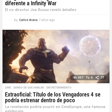
diferente a Infinity War
El co-director Joe Russo reveló detalles
by
Carlos Arana
7 años ago
7
a
ñ
o
s
a
g
o
457
6
77
CINE
,
DANDO DE QUE HABLAR
,
ENTRETENIMIENTO
Extraoficial: Título de los Vengadores 4 se
podría estrenar dentro de poco
La revelación podría ocurrir en CineEurope, una famosa
exhibición