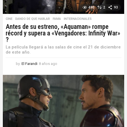
490
2
93
CINE
,
DANDO DE QUE HABLAR
,
FAMA
,
INTERNACIONALES
Antes de su estreno, «Aquaman» rompe
récord y supera a «Vengadores: Infinity War»
?
La película llegará a las salas de cine el 21 de diciembre
de este año.
by
El Farandi
8 años ago
8
a
ñ
o
s
a
g
o