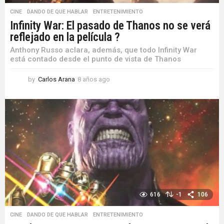
CINE
,
DANDO DE QUE HABLAR
,
ENTRETENIMIENTO
Infinity War: El pasado de Thanos no se verá
reflejado en la película ?
Anthony Russo aclara, además, que todo Infinity War
está contado desde el punto de vista de Thanos
by
Carlos Arana
8 años ago
8
a
ñ
o
s
a
g
o
616
-1
106
CINE
,
DANDO DE QUE HABLAR
,
ENTRETENIMIENTO