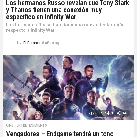
Los hermanos Russo revelan que Tony Stark
y Thanos tienen una conexión muy
específica en Infinity War
Los hermanos Russo han dado una nueva declaración
respecto a Infinity War
by
El Farandi
8 años ago
8
a
ñ
o
s
a
g
o
557
1
66
CINE
,
ENTRETENIMIENTO
Vengadores – Endgame tendrá un tono