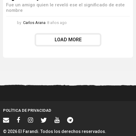
Fue un amigo quien le reveló ese el significado de este
nombre
by
Carlos Arana
8 años ago
8
a
ñ
LOAD MORE
o
s
a
g
o
POLÍTICA DE PRIVACIDAD
© 2026 El Farandi. Todos los derechos reservados.