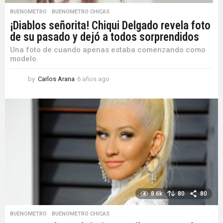
BUENOMETRO
,
BUENOMETRO CHICAS
¡Diablos señorita! Chiqui Delgado revela foto
de su pasado y dejó a todos sorprendidos
Una foto de cuando apenas estaba comenzando como
modelo
by
Carlos Arana
6 años ago
6
a
ñ
o
s
a
g
o
8.6k
80
80
BUENOMETRO
,
BUENOMETRO CHICAS