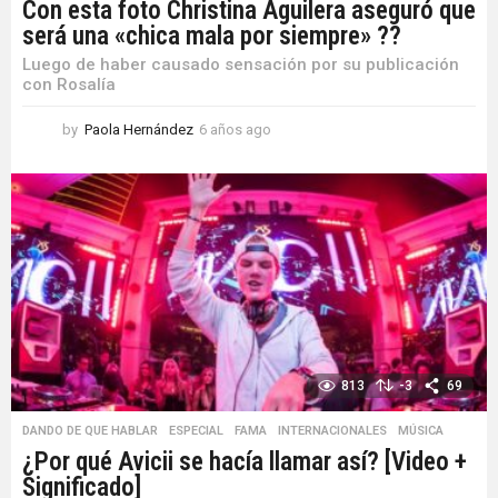
Con esta foto Christina Aguilera aseguró que
será una «chica mala por siempre» ??
Luego de haber causado sensación por su publicación
con Rosalía
by
Paola Hernández
6 años ago
6
a
ñ
o
s
a
g
o
813
-3
69
DANDO DE QUE HABLAR
,
ESPECIAL
,
FAMA
,
INTERNACIONALES
,
MÚSICA
¿Por qué Avicii se hacía llamar así? [Video +
Significado]