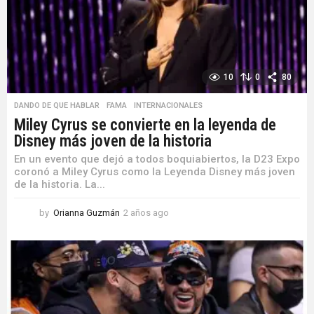
o
10
0
80
DANDO DE QUE HABLAR
,
FAMA
,
INTERNACIONALES
Miley Cyrus se convierte en la leyenda de
Disney más joven de la historia
En un evento que dejó a todos boquiabiertos, la D23 Expo
coronó a Miley Cyrus como la Leyenda Disney más joven
de la historia. La...
by
Orianna Guzmán
2 años ago
2
a
ñ
o
s
a
g
o