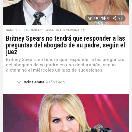
18
0
97
DANDO DE QUE HABLAR
,
FAMA
,
INTERNACIONALES
Britney Spears no tendrá que responder a las
preguntas del abogado de su padre, según el
juez
Britney Spears no tendrá que responder a las preguntas
del abogado de su padre en una declaración, según
dictaminó el miércoles un juez de sucesiones.
by
Carlos Arana
4 años ago
4
a
ñ
o
s
a
g
o