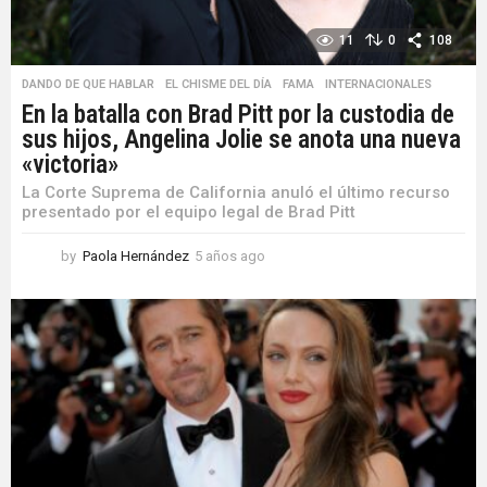
11
0
108
DANDO DE QUE HABLAR
,
EL CHISME DEL DÍA
,
FAMA
,
INTERNACIONALES
En la batalla con Brad Pitt por la custodia de
sus hijos, Angelina Jolie se anota una nueva
«victoria»
La Corte Suprema de California anuló el último recurso
presentado por el equipo legal de Brad Pitt
by
Paola Hernández
5 años ago
5
a
ñ
o
s
a
g
o