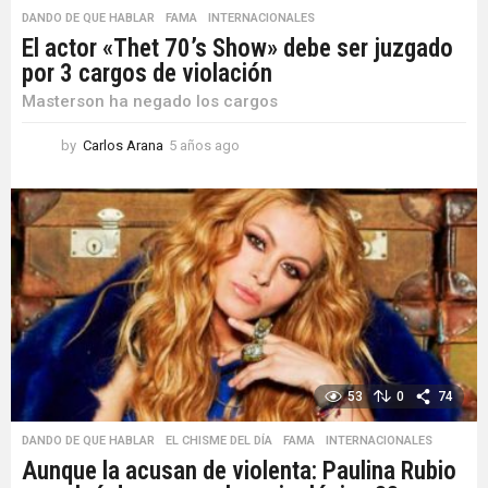
DANDO DE QUE HABLAR
,
FAMA
,
INTERNACIONALES
El actor «Thet 70’s Show» debe ser juzgado
por 3 cargos de violación
Masterson ha negado los cargos
by
Carlos Arana
5 años ago
5
a
ñ
o
s
a
g
o
53
0
74
DANDO DE QUE HABLAR
,
EL CHISME DEL DÍA
,
FAMA
,
INTERNACIONALES
Aunque la acusan de violenta: Paulina Rubio