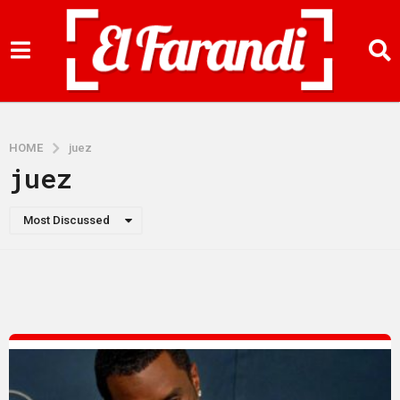
HOME
juez
juez
Most Discussed