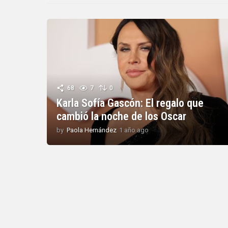
68
7
0
Karla Sofía Gascón: El regalo que
cambió la noche de los Oscar
by
Paola Hernández
1 año ago
1
a
ñ
o
a
g
o