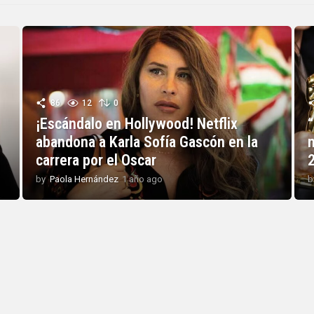
86
12
0
¡Escándalo en Hollywood! Netflix
“
abandona a Karla Sofía Gascón en la
carrera por el Oscar
by
Paola Hernández
1 año ago
1
b
a
ñ
o
a
g
o