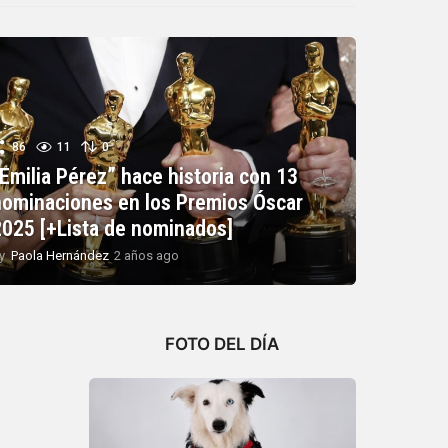
86
11
0
Emilia Pérez” hace historia con 13
nominaciones en los Premios Óscar
2025 [+Lista de nominados]
y
Paola Hernández
2 años ago
2
a
ñ
o
s
FOTO DEL DÍA
a
g
o