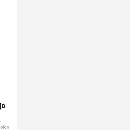
jo
a
nsigo