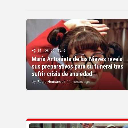
91
56
0
María Antonieta de las Nieves revela
sus preparativos para su funeral tras
sufrir crisis de ansiedad
by
Paola Hernández
11 meses ago
1
1
m
e
s
e
s
a
g