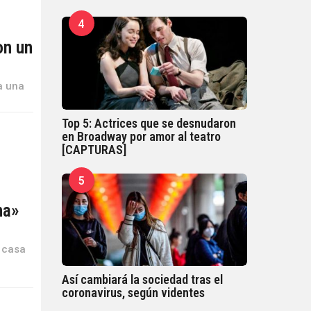
4
on un
a una
Top 5: Actrices que se desnudaron
en Broadway por amor al teatro
[CAPTURAS]
5
na»
u casa
Así cambiará la sociedad tras el
coronavirus, según videntes