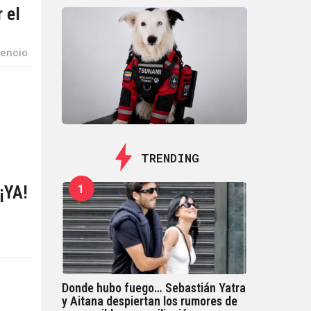
 el
lencio
TRENDING
1
 ¡YA!
Donde hubo fuego… Sebastián Yatra
y Aitana despiertan los rumores de