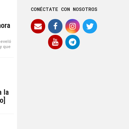
CONÉCTATE CON NOSOTROS
hora
reveló
 y que
a la
o]