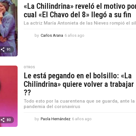
«La Chilindrina» reveló el motivo por
cual «El Chavo del 8» llegó a su fin
La actriz María Antonieta de las Nieves rompió el si
by
Carlos Arana
6 años ago
6
a
ñ
91
o
s
a
OTROS
g
Le está pegando en el bolsillo: «La
o
Chilindrina» quiere volver a trabajar
??
Todo esto por la cuarentena que se guarda, ante la
pandemia del coronavirus
by
Paola Hernández
6 años ago
6
80
a
ñ