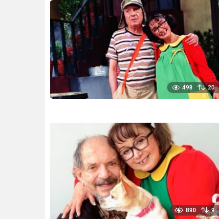
498
20
890
9