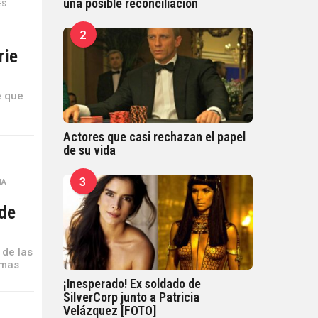
una posible reconciliación
ES
,
2
rie
e que
Actores que casi rechazan el papel
de su vida
3
MA
,
 de
 de las
emas
¡Inesperado! Ex soldado de
SilverCorp junto a Patricia
Velázquez [FOTO]