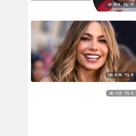
814
-3
8.3k
8
122
0