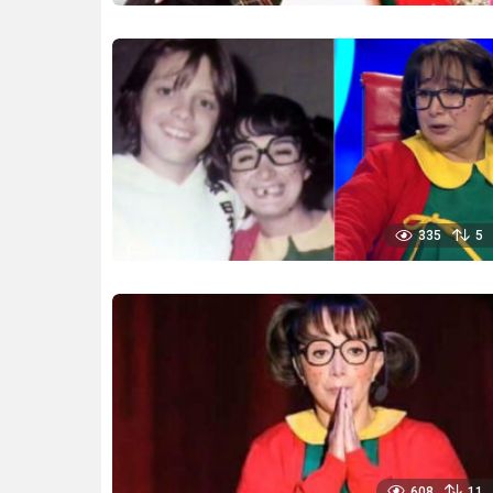
335
5
608
11