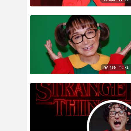
496
-2