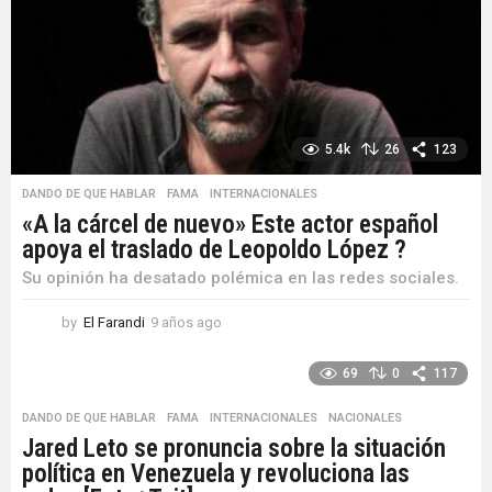
a
g
o
5.4k
26
123
DANDO DE QUE HABLAR
,
FAMA
,
INTERNACIONALES
«A la cárcel de nuevo» Este actor español
apoya el traslado de Leopoldo López ?
Su opinión ha desatado polémica en las redes sociales.
by
El Farandi
9 años ago
9
a
ñ
69
0
117
o
s
DANDO DE QUE HABLAR
,
FAMA
,
INTERNACIONALES
,
NACIONALES
a
Jared Leto se pronuncia sobre la situación
g
política en Venezuela y revoluciona las
o