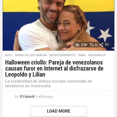
s
a
g
o
3.6k
6
97
ARTE
,
DANDO DE QUE HABLAR
,
ENTRETENIMIENTO
,
FAMA
,
NACIONALES
Halloween criollo: Pareja de venezolanos
causan furor en Internet al disfrazarse de
Leopoldo y Lilian
La creatividad de ambos los han convertido en
tendencia en Venezuela
by
El Farandi
9 años ago
9
a
ñ
LOAD MORE
o
s