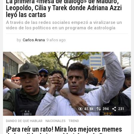
La primera «mesa de diálogo» de Maduro,
Leopoldo, Cilia y Tarek donde Adriana Azzi
leyó las cartas
A través de las redes sociales empezó a viralizarse un
video de los políticos en un programa de astrología
by
Carlos Arana
9 años ago
9
a
ñ
o
s
a
g
o
45.8k
394
231
DANDO DE QUE HABLAR
,
NACIONALES
,
TREND
¡Para reír un rato! Mira los mejores memes