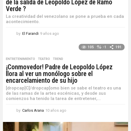
de la salida de Leopoldo López de Ramo
Verde ?
La creatividad del venezolano se pone a prueba en cada
acontecimiento.
by
El Farandi
9 años ago
9
a
ñ
105
-1
191
o
s
ENTRETENIMIENTO
,
TEATRO
,
TREND
a
¡Conmovedor! Padre de Leopoldo López
g
llora al ver un monólogo sobre el
o
encarcelamiento de su hijo
[dropcap]C[/dropcap]omo bien se sabe el teatro es una
de las ramas de la artes escénicas, y desde sus
comienzos ha tenido la tarea de entretener,...
by
Carlos Arana
10 años ago
1
0
a
ñ