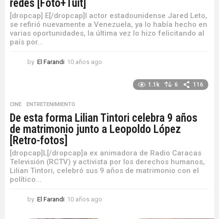
redes [Foto+Tuit]
[dropcap] E[/dropcap]l actor estadounidense Jared Leto,
se refirió nuevamente a Venezuela, ya lo había hecho en
varias oportunidades, la última vez lo hizo felicitando al
país por...
by
El Farandi
10 años ago
1
0
a
1.1k
6
116
ñ
o
CINE
,
ENTRETENIMIENTO
s
De esta forma Lilian Tintori celebra 9 años
a
de matrimonio junto a Leopoldo López
g
o
[Retro-fotos]
[dropcap]L[/dropcap]a ex animadora de Radio Caracas
Televisión (RCTV) y activista por los derechos humanos,
Lilian Tintori, celebró sus 9 años de matrimonio con el
político...
by
El Farandi
10 años ago
1
0
a