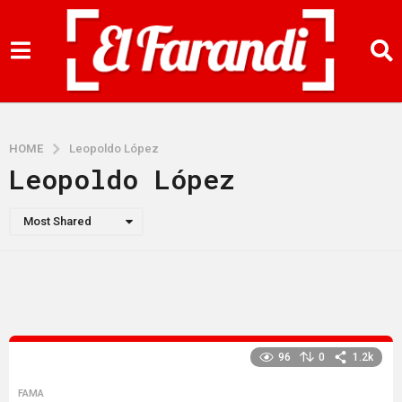
HOME
Leopoldo López
Leopoldo López
Most Shared
96
0
1.2k
FAMA