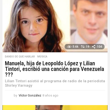
ñ
o
s
a
g
o
5.6k
19
104
DANDO DE QUE HABLAR
,
MÚSICA
Manuela, hija de Leopoldo López y Lilian
Tintori, escribió una canción para Venezuela
???
Lilian Tintori asistió al programa de radio de la periodista
Shirley Varnagy
by
Víctor González
8 años ago
8
a
ñ
o