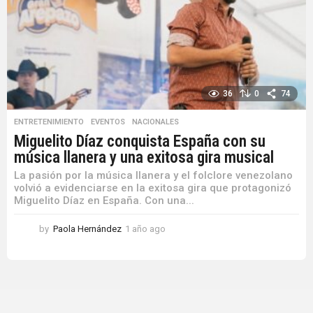
36
0
74
ENTRETENIMIENTO
,
EVENTOS
,
NACIONALES
Miguelito Díaz conquista España con su
música llanera y una exitosa gira musical
La pasión por la música llanera y el folclore venezolano
volvió a evidenciarse en la exitosa gira que protagonizó
Miguelito Díaz en España. Con una...
by
Paola Hernández
1 año ago
1
a
ñ
o
a
g
o