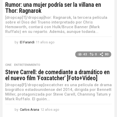
Rumor: una mujer podría ser la villana en
Thor: Ragnarok
[dropcap]T[/dropcap]hor: Ragnarok, la tercera película
sobre el Dios del Trueno interpretado por Chris
Hemsworth, contará con Hulk/Bruce Banner (Mark
Ruffalo) en su reparto. Además, aunque todavía...
by
El Farandi
11 años ago
1
1
a
43
0
80
ñ
o
CINE
,
ENTRETENIMIENTO
s
Steve Carrell: de comediante a dramático en
a
el nuevo film 'Foxcatcher' [Foto+Video]
g
o
[dropcap]F[/dropcap]oxcatcher es una película de drama
biográfico estadounidense del 2014, dirigida por Bennett
Miller, protagonizada por Steve Carell, Channing Tatum y
Mark Ruffalo. El guión...
by
Carlos Arana
12 años ago
1
2