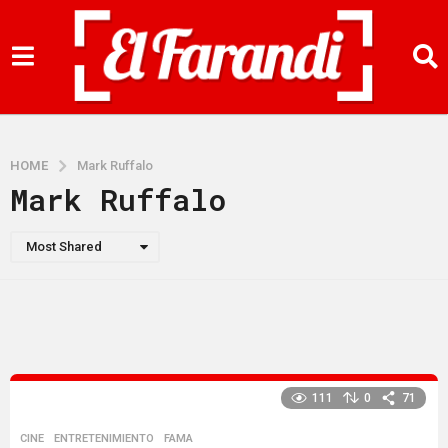
HOME
Mark Ruffalo
Mark Ruffalo
Most Shared
111
0
71
CINE
,
ENTRETENIMIENTO
,
FAMA