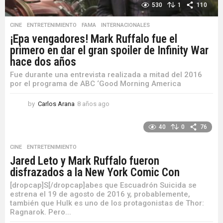
530
1
110
CINE
,
ENTRETENIMIENTO
,
FAMA
,
INTERNACIONALES
¡Epa vengadores! Mark Ruffalo fue el
primero en dar el gran spoiler de Infinity War
hace dos años
Fue durante una entrevista realizada a mitad del 2016
por el programa de ABC ‘Good Morning America
by
Carlos Arana
8 años ago
8
a
ñ
40
0
76
o
s
CINE
,
ENTRETENIMIENTO
a
Jared Leto y Mark Ruffalo fueron
g
disfrazados a la New York Comic Con
o
[dropcap]S[/dropcap]abes que Escuadrón Suicida se
estrena el 19 de agosto de 2016 y, probablemente,
también que Hulk es uno de los protagonistas de Thor:
Ragnarok. Pero...