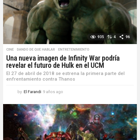
g
o
935
4
96
CINE
,
DANDO DE QUE HABLAR
,
ENTRETENIMIENTO
Una nueva imagen de Infinity War podría
revelar el futuro de Hulk en el UCM
El 27 de abril de 2018 se estrena la primera parte del
enfrentamiento contra Thanos
by
El Farandi
9 años ago
9
a
ñ
o
s
a
g
o