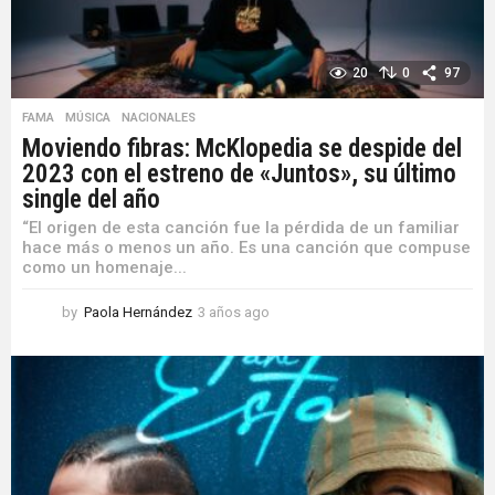
20
0
97
FAMA
,
MÚSICA
,
NACIONALES
Moviendo fibras: McKlopedia se despide del
2023 con el estreno de «Juntos», su último
single del año
“El origen de esta canción fue la pérdida de un familiar
hace más o menos un año. Es una canción que compuse
como un homenaje...
by
Paola Hernández
3 años ago
3
a
ñ
o
s
a
g
o