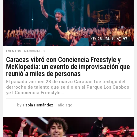
o
28
1
97
EVENTOS
,
NACIONALES
Caracas vibró con Conciencia Freestyle y
McKlopedia: un evento de improvisación que
reunió a miles de personas
El pasado viernes 28 de marzo Caracas fue testigo del
derroche de talento que se dio en el Parque Los Caobos
ye l Conciencia Freestyle...
by
Paola Hernández
1 año ago
1
a
ñ
o
a
g