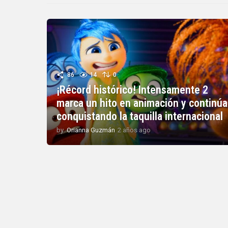
86
14
0
¡Récord histórico! Intensamente 2
marca un hito en animación y continúa
conquistando la taquilla internacional
by
Orianna Guzmán
2 años ago
2
a
ñ
o
s
a
g
o