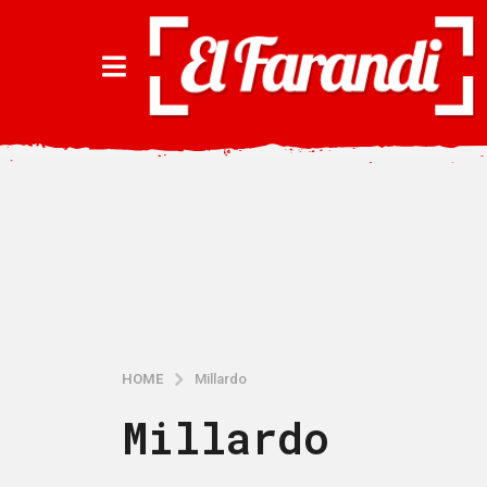
HOME
Millardo
Millardo