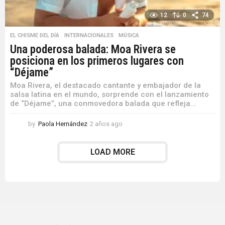
12
0
74
EL CHISME DEL DÍA
,
INTERNACIONALES
,
MÚSICA
Una poderosa balada: Moa Rivera se
posiciona en los primeros lugares con
“Déjame”
Moa Rivera, el destacado cantante y embajador de la
salsa latina en el mundo, sorprende con el lanzamiento
de “Déjame”, una conmovedora balada que refleja...
by
Paola Hernández
2 años ago
2
a
ñ
LOAD MORE
o
s
a
g
o