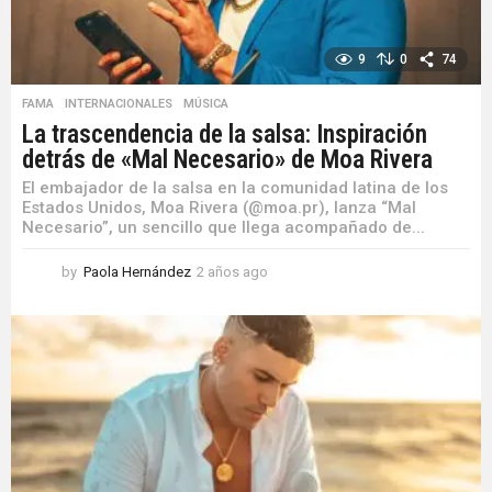
9
0
74
FAMA
,
INTERNACIONALES
,
MÚSICA
La trascendencia de la salsa: Inspiración
detrás de «Mal Necesario» de Moa Rivera
El embajador de la salsa en la comunidad latina de los
Estados Unidos, Moa Rivera (@moa.pr), lanza “Mal
Necesario”, un sencillo que llega acompañado de...
by
Paola Hernández
2 años ago
2
a
ñ
o
s
a
g
o