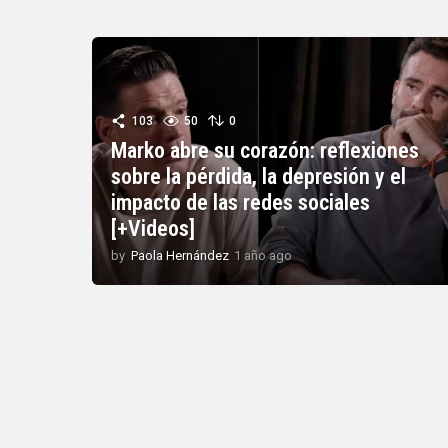
103
50
0
Marko abre su corazón: reflexiones
sobre la pérdida, la depresión y el
impacto de las redes sociales
[+Videos]
by
Paola Hernández
1 año ago
1
a
ñ
o
a
g
o