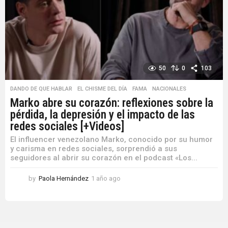
50
0
103
DANDO DE QUE HABLAR
,
EL CHISME DEL DÍA
,
FAMA
,
NACIONALES
Marko abre su corazón: reflexiones sobre la
pérdida, la depresión y el impacto de las
redes sociales [+Videos]
El influencer venezolano Marko, conocido por su humor
y carisma en redes sociales, sorprendió a sus
seguidores al abrir su corazón en el podcast «Los...
by
Paola Hernández
1 año ago
1
a
ñ
o
a
g