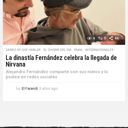
6
0
46
DANDO DE QUE HABLAR
,
EL CHISME DEL DÍA
,
FAMA
,
INTERNACIONALES
La dinastía Fernández celebra la llegada de
Nirvana
Alejandro Fernández comparte con sus nietos y lo
postea en redes sociales
by
El Farandi
3 años ago
3
a
ñ
o
s
a
g
o