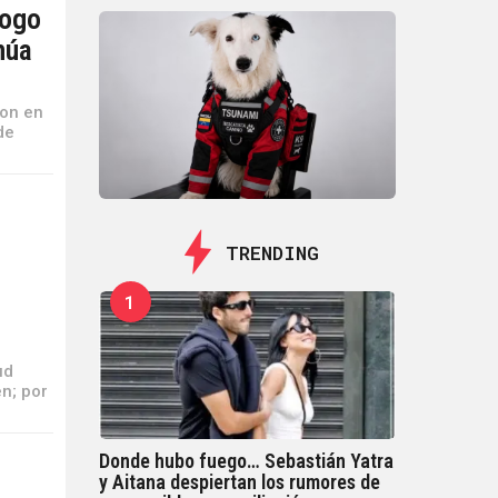
logo
núa
ron en
de
TRENDING
1
ud
n; por
Donde hubo fuego… Sebastián Yatra
y Aitana despiertan los rumores de