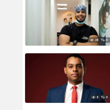
28
0
8
0