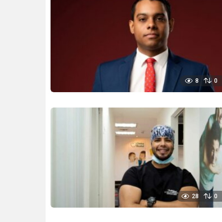
8
0
28
0