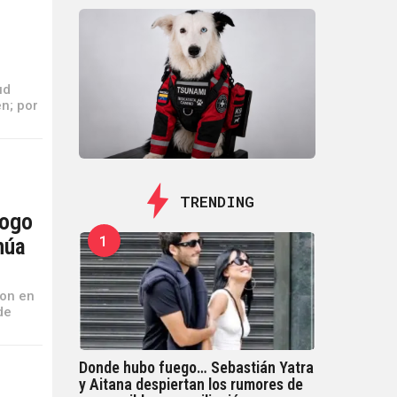
ud
n; por
TRENDING
logo
1
núa
ron en
de
Donde hubo fuego… Sebastián Yatra
y Aitana despiertan los rumores de