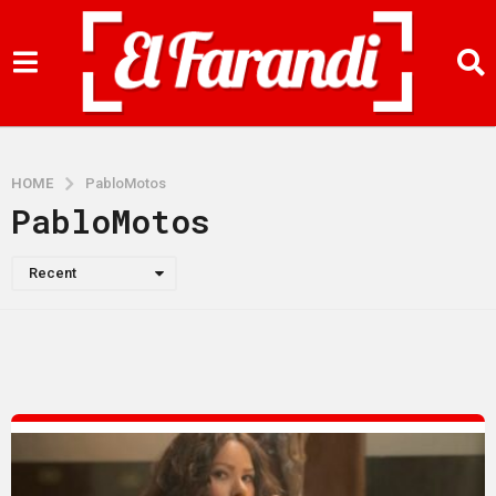
HOME
PabloMotos
PabloMotos
Recent