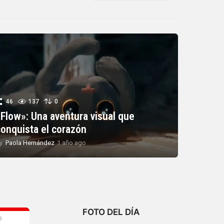
46
137
0
«Flow»: Una aventura visual que
conquista el corazón
y
Paola Hernández
1 año ago
1
a
ñ
o
a
g
o
FOTO DEL DÍA
O