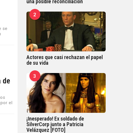
una posible reconciliación
2
e se
u
Actores que casi rechazan el papel
de su vida
3
a de
gos
 por el
¡Inesperado! Ex soldado de
SilverCorp junto a Patricia
Velázquez [FOTO]