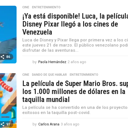
o
CINE
,
ENTRETENIMIENTO
s
¡Ya está disponible! Luca, la películ
a
g
Disney Pixar llegó a los cines de
o
Venezuela
Luca de Disney y Pixar llega por primera vez a los c
este jueves 21 de marzo. El público venezolano pod
disfrutar de las aventuras...
86
by
Paola Hernández
2 años ago
2
a
ñ
CINE
,
DANDO DE QUE HABLAR
,
ENTRETENIMIENTO
o
La película de Super Mario Bros. su
s
a
los 1.000 millones de dólares en la
g
taquilla mundial
o
La película se ha convertido en una de los proyect
exitosos en la taquilla post-covid.
by
Carlos Arana
3 años ago
3
91