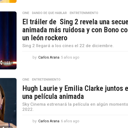
a
ñ
o
CINE
,
DANDO DE QUE HABLAR
,
ENTRETENIMIENTO
s
El tráiler de Sing 2 revela una secu
a
animada más ruidosa y con Bono c
g
o
un león rockero
Sing 2 llegará a los cines el 22 de diciembre.
by
Carlos Arana
5 años ago
5
a
103
ñ
o
s
CINE
,
ENTRETENIMIENTO
a
Hugh Laurie y Emilia Clarke juntos 
g
una película animada
o
Sky Cinema estrenará la película en algún moment
2022.
by
Carlos Arana
6 años ago
6
a