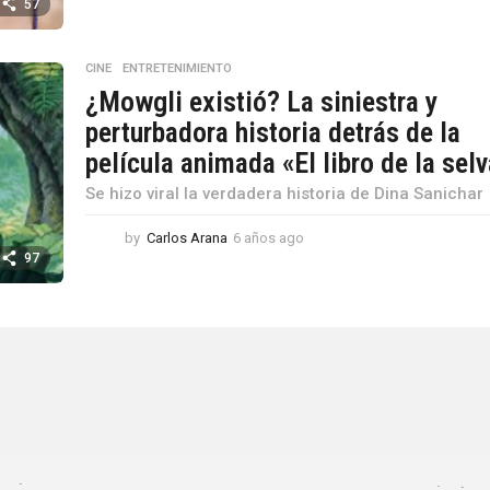
57
ñ
o
s
CINE
,
ENTRETENIMIENTO
a
¿Mowgli existió? La siniestra y
g
o
perturbadora historia detrás de la
película animada «El libro de la sel
Se hizo viral la verdadera historia de Dina Sanichar
by
Carlos Arana
6 años ago
6
a
97
ñ
o
s
a
g
o