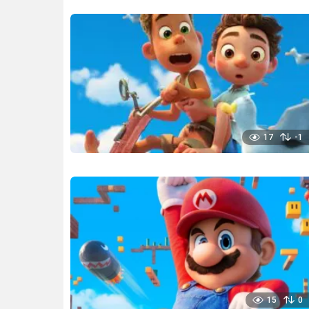
17
-1
15
0