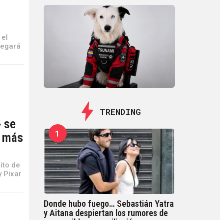
 el
legará
TRENDING
» se
1
a más
ito de
y Pixar
Donde hubo fuego… Sebastián Yatra
y Aitana despiertan los rumores de