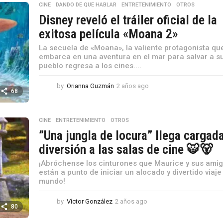
ñ
CINE
,
DANDO DE QUE HABLAR
,
ENTRETENIMIENTO
,
OTROS
o
Disney reveló el tráiler oficial de la
s
a
exitosa película «Moana 2»
g
La secuela de «Moana», la valiente protagonista qu
o
embarca en una aventura en el mar para salvar a s
pueblo regresa a los cines....
by
Orianna Guzmán
2 años ago
2
68
a
ñ
o
CINE
,
ENTRETENIMIENTO
,
OTROS
s
”Una jungla de locura” llega cargad
a
g
diversión a las salas de cine 🐯🐻
o
¡Abróchense los cinturones que Maurice y sus ami
están a punto de iniciar un alocado y divertido viaje
mundo!
by
Víctor González
2 años ago
2
80
a
ñ