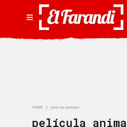
HOME
película animada
película anima