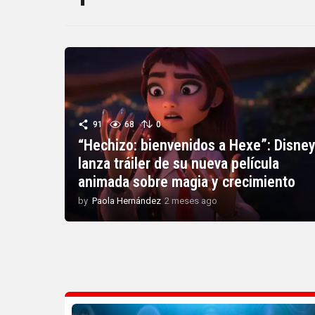
91
68
0
“Hechizo: bienvenidos a Hexe”: Disne
lanza tráiler de su nueva película
animada sobre magia y crecimiento
by
Paola Hernández
2 meses ago
2
m
e
s
e
s
a
g
o