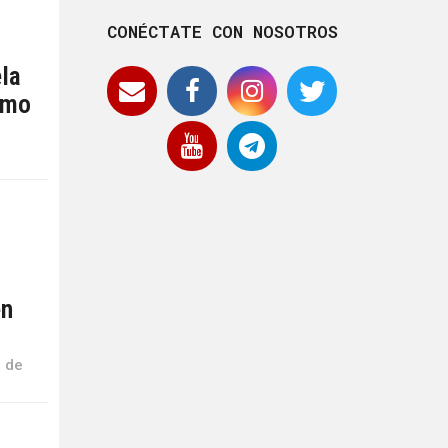
CONÉCTATE CON NOSOTROS
ela
omo
en
o de