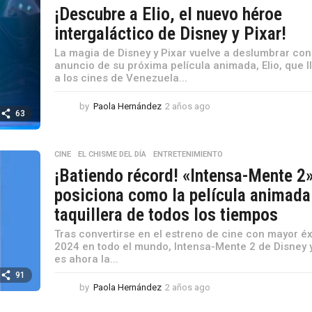
¡Descubre a Elio, el nuevo héroe
intergaláctico de Disney y Pixar!
La magia de Disney y Pixar vuelve a deslumbrar con
anuncio de su próxima película animada, Elio, que l
a los cines de Venezuela...
by
Paola Hernández
2 años ago
2
63
a
ñ
o
CINE
,
EL CHISME DEL DÍA
,
ENTRETENIMIENTO
s
¡Batiendo récord! «Intensa-Mente 2
a
g
posiciona como la película animad
o
taquillera de todos los tiempos
Tras convertirse en el estreno de cine con mayor éx
2024 en todo el mundo, Intensa-Mente 2 de Disney 
es ahora la...
91
by
Paola Hernández
2 años ago
2
a