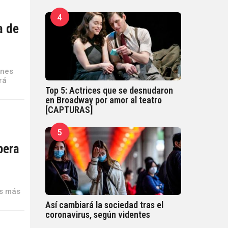
4
a de
ines
rá
Top 5: Actrices que se desnudaron
en Broadway por amor al teatro
[CAPTURAS]
5
pera
os más
Así cambiará la sociedad tras el
coronavirus, según videntes