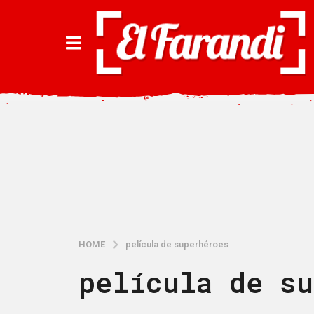
HOME
película de superhéroes
película de su