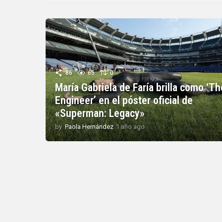
86
65
0
María Gabriela de Faría brilla como ‘Th
Engineer’ en el póster oficial de
«Superman: Legacy»
by
Paola Hernández
1 año ago
1
a
ñ
o
a
g
o