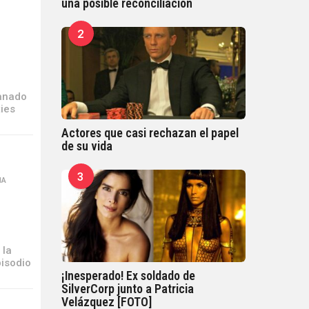
una posible reconciliación
2
ganado
ties
Actores que casi rechazan el papel
de su vida
3
MA
,
 la
pisodio
¡Inesperado! Ex soldado de
SilverCorp junto a Patricia
Velázquez [FOTO]