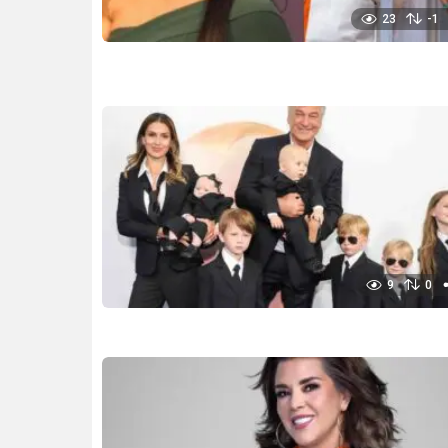
23
-1
9
0