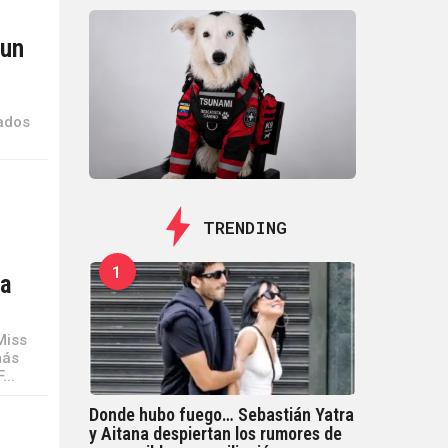
 un
nados
TRENDING
1
La
Miss
más
...
Donde hubo fuego… Sebastián Yatra
y Aitana despiertan los rumores de