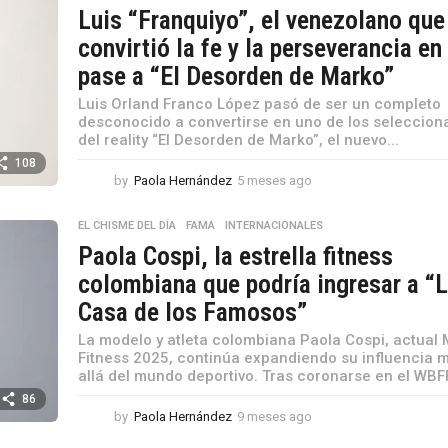
Luis “Franquiyo”, el venezolano que
convirtió la fe y la perseverancia en
pase a “El Desorden de Marko”
Luis Orland Franco López pasó de ser un completo
desconocido a convertirse en uno de los seleccio
del reality “El Desorden de Marko”, el nuevo...
108
by
Paola Hernández
5 meses ago
5
m
e
EL CHISME DEL DÍA
,
FAMA
,
INTERNACIONALES
s
Paola Cospi, la estrella fitness
e
s
colombiana que podría ingresar a “
a
Casa de los Famosos”
g
o
La modelo y atleta colombiana Paola Cospi, actual 
Fitness 2025, continúa expandiendo su influencia 
allá del mundo deportivo. Tras coronarse en el WBFF
86
by
Paola Hernández
9 meses ago
9
m