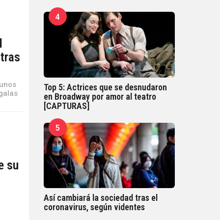
4
l
tras
gunos
Top 5: Actrices que se desnudaron
 galas
en Broadway por amor al teatro
[CAPTURAS]
5
e su
Así cambiará la sociedad tras el
e
coronavirus, según videntes