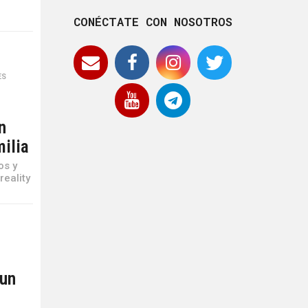
CONÉCTATE CON NOSOTROS
ES
,
n
milia
os y
reality
 un