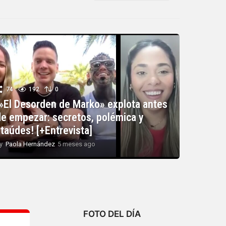
74
192
0
¡»El Desorden de Marko» explota antes
de empezar: secretos, polémica y
taúdes! [+Entrevista]
y
Paola Hernández
5 meses ago
5
m
e
s
e
s
a
g
FOTO DEL DÍA
o