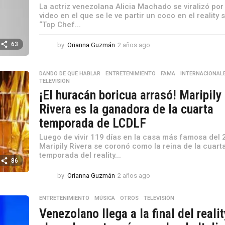
o
La actriz venezolana Alicia Machado se viralizó por
video en el que se le ve partir un coco en el reality
“Top Chef...
63
by
Orianna Guzmán
2 años ago
2
a
ñ
o
DANDO DE QUE HABLAR
,
ENTRETENIMIENTO
,
FAMA
,
INTERNACIONAL
TELEVISIÓN
s
¡El huracán boricua arrasó! Maripily
a
g
Rivera es la ganadora de la cuarta
o
temporada de LCDLF
Luego de vivir 119 días en la casa más famosa del 
Maripily Rivera se coronó como la reina de la cuart
temporada del reality...
86
by
Orianna Guzmán
2 años ago
2
a
ñ
ENTRETENIMIENTO
,
MÚSICA
,
OTROS
,
TELEVISIÓN
o
Venezolano llega a la final del realit
s
a