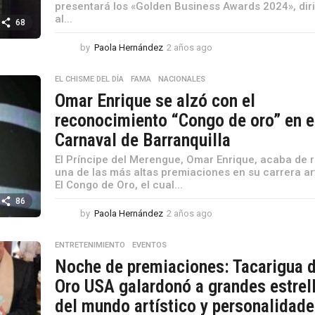
presentará los «Golden Business Awards 2024», dir
al...
68
by
Paola Hernández
2 años ago
2
a
ñ
EL CHISME DEL DÍA
,
FAMA
,
NACIONALES
o
Omar Enrique se alzó con el
s
a
reconocimiento “Congo de oro” en e
g
Carnaval de Barranquilla
o
El Príncipe del Merengue, Omar Enrique, acaba de r
una de las más altas premiaciones en su carrera art
El Congo de Oro, el cual...
86
by
Paola Hernández
2 años ago
2
a
ñ
ENTRETENIMIENTO
,
EVENTOS
o
Noche de premiaciones: Tacarigua 
s
a
Oro USA galardonó a grandes estrel
g
del mundo artístico y personalidad
o