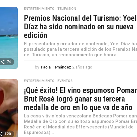
a
ñ
ENTRETENIMIENTO
,
TELEVISIÓN
o
Premios Nacional del Turismo: Yoel
s
a
Díaz ha sido nominado en su nueva
g
edición
o
El presentador y creador de contenido, Yoel Díaz ha
postulado para la tercera edición de los Premios N
del Turismo; un reconocimiento que honra...
74
by
Paola Hernández
2 años ago
2
a
ñ
ENTRETENIMIENTO
,
EVENTOS
o
¡Qué éxito! El vino espumoso Poma
s
a
Brut Rosé logró ganar su tercera
g
medalla de oro en lo que va de año
o
La casa vitivinícola venezolana Bodegas Pomar ga
Medalla de Oro con su exitoso espumoso Pomar Br
Rosé en el Mondial des Effervescents (Mundial de
Espumosos)...
120