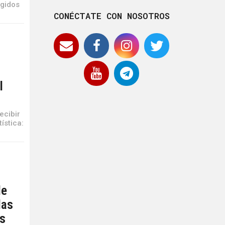
igidos
CONÉCTATE CON NOSOTROS
l
ecibir
ística:
de
las
es