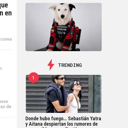
que
n en
o como
TRENDING
ES
1
uevo
ras de
Donde hubo fuego… Sebastián Yatra
y Aitana despiertan los rumores de