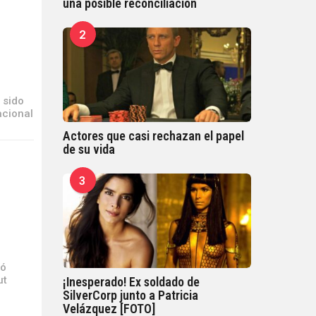
una posible reconciliación
2
 sido
acional
Actores que casi rechazan el papel
de su vida
3
r
nó
ut
¡Inesperado! Ex soldado de
SilverCorp junto a Patricia
Velázquez [FOTO]