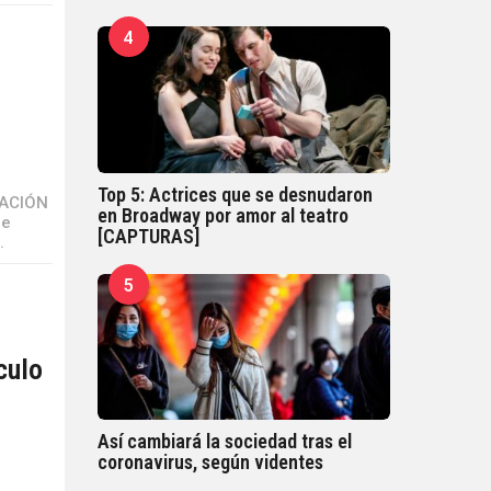
4
”
Top 5: Actrices que se desnudaron
RACIÓN
en Broadway por amor al teatro
de
[CAPTURAS]
.
5
culo
Así cambiará la sociedad tras el
coronavirus, según videntes