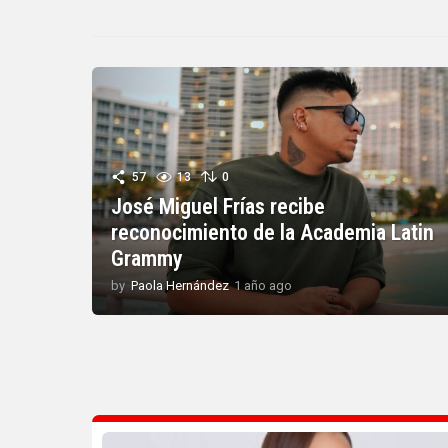
57
13
0
José Miguel Frías recibe
reconocimiento de la Academia Latin
Grammy
by
Paola Hernández
1 año ago
1
a
ñ
o
a
g
o