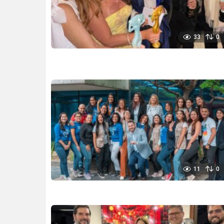
33
0
11
0