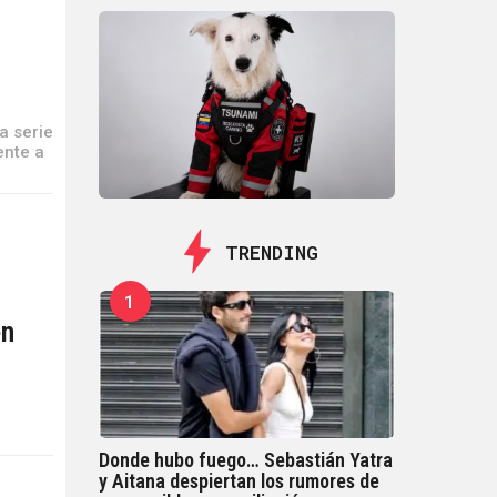
a serie
ente a
TRENDING
1
en
Donde hubo fuego… Sebastián Yatra
y Aitana despiertan los rumores de