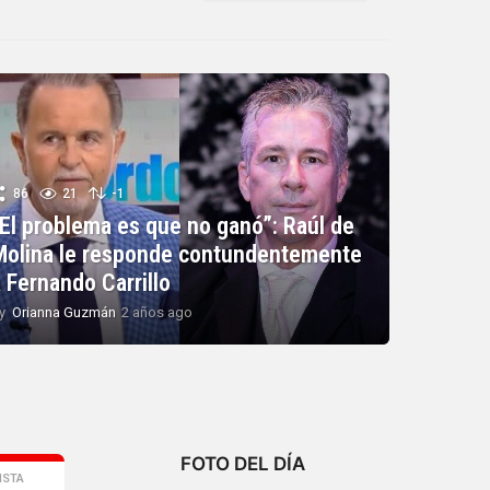
86
21
-1
“El problema es que no ganó”: Raúl de
Molina le responde contundentemente
 Fernando Carrillo
y
Orianna Guzmán
2 años ago
2
a
ñ
o
s
a
g
o
FOTO DEL DÍA
ISTA
,