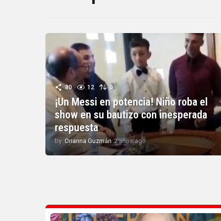
80
12
0
¡Un Messi en potencia! Niño roba el
show en su bautizo con inesperada
respuesta
by
Orianna Guzmán
2 años ago
2
a
ñ
o
s
a
g
o