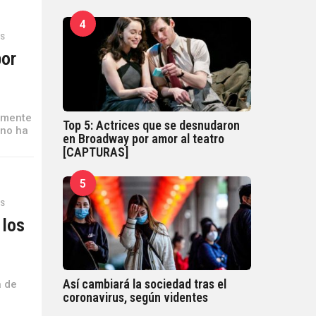
4
ES
por
almente
Top 5: Actrices que se desnudaron
 no ha
en Broadway por amor al teatro
[CAPTURAS]
5
ES
 los
Así cambiará la sociedad tras el
a de
coronavirus, según videntes