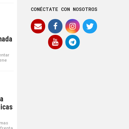
CONÉCTATE CON NOSOTROS
onada
entar
iene
ha
ticas
emas
nfrenta