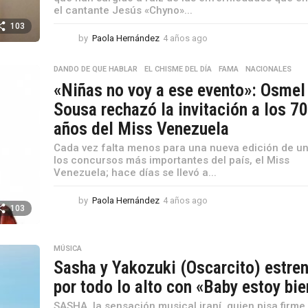
el cantante Jesús «Chyno»...
103
by
Paola Hernández
4 años ago
4
a
ñ
DANDO DE QUE HABLAR
,
EL CHISME DEL DÍA
,
FAMA
,
NACIONALES
o
«Niñas no voy a ese evento»: Osmel
s
a
Sousa rechazó la invitación a los 7
g
años del Miss Venezuela
o
Cada vez falta menos para una nueva edición de u
los concursos más importantes del país, el Miss
Venezuela; hace días se llevó a...
by
Paola Hernández
4 años ago
4
103
a
ñ
o
MÚSICA
s
Sasha y Yakozuki (Oscarcito) estre
a
g
por todo lo alto con «Baby estoy bie
o
SASHA, la sensación musical iraní, quien pisa firme 