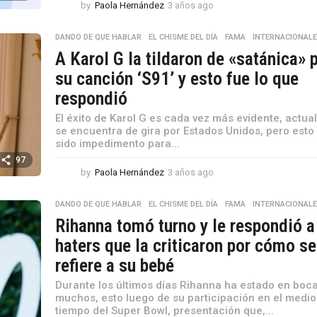
by
Paola Hernández
3 años ago
3
a
ñ
DANDO DE QUE HABLAR
,
EL CHISME DEL DÍA
,
FAMA
,
INTERNACIONAL
o
A Karol G la tildaron de «satánica» 
s
a
su canción ‘S91’ y esto fue lo que
g
respondió
o
El éxito de Karol G es cada vez más evidente, actu
se encuentra de gira por Estados Unidos, pero esto
sido impedimento para...
97
by
Paola Hernández
3 años ago
3
a
ñ
DANDO DE QUE HABLAR
,
EL CHISME DEL DÍA
,
FAMA
,
INTERNACIONAL
o
Rihanna tomó turno y le respondió a
s
a
haters que la criticaron por cómo se
g
refiere a su bebé
o
Durante los últimos días Rihanna ha estado en boc
muchos, esto luego de su participación en el medio
tiempo del Super Bowl, presentación que,...