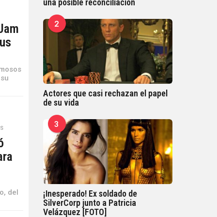
una posible reconciliación
2
 Jam
sus
Famosos
 su
Actores que casi rechazan el papel
de su vida
3
ES
ó
ara
o, del
¡Inesperado! Ex soldado de
SilverCorp junto a Patricia
Velázquez [FOTO]