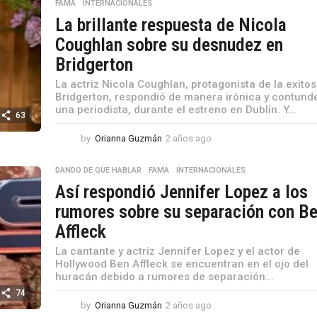
FAMA
,
INTERNACIONALES
La brillante respuesta de Nicola
Coughlan sobre su desnudez en
Bridgerton
La actriz Nicola Coughlan, protagonista de la exitos
Bridgerton, respondió de manera irónica y contund
una periodista, durante el estreno en Dublín. Y...
63
by
Orianna Guzmán
2 años ago
2
a
ñ
DANDO DE QUE HABLAR
,
FAMA
,
INTERNACIONALES
o
Así respondió Jennifer Lopez a los
s
a
rumores sobre su separación con B
g
Affleck
o
La cantante y actriz Jennifer Lopez y el actor de
Hollywood Ben Affleck se encuentran en el ojo del
huracán debido a rumores de separación...
74
by
Orianna Guzmán
2 años ago
2