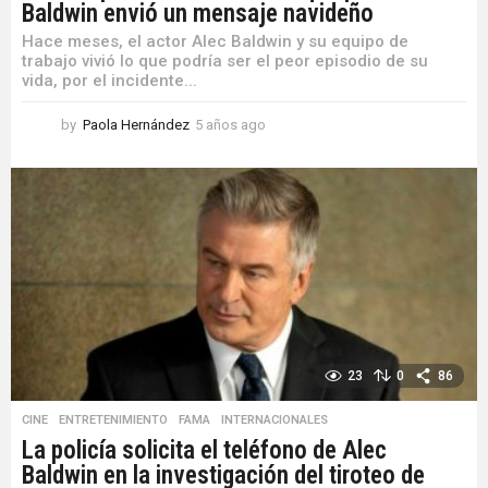
Baldwin envió un mensaje navideño
Hace meses, el actor Alec Baldwin y su equipo de
trabajo vivió lo que podría ser el peor episodio de su
vida, por el incidente...
by
Paola Hernández
5 años ago
5
a
ñ
o
s
a
g
o
23
0
86
CINE
,
ENTRETENIMIENTO
,
FAMA
,
INTERNACIONALES
La policía solicita el teléfono de Alec
Baldwin en la investigación del tiroteo de