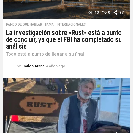
13
0
97
DANDO DE QUE HABLAR
,
FAMA
,
INTERNACIONALES
La investigación sobre «Rust» está a punto
de concluir, ya que el FBI ha completado su
análisis
Todo está a punto de llegar a su final
by
Carlos Arana
4 años ago
4
a
ñ
o
s
a
g
o