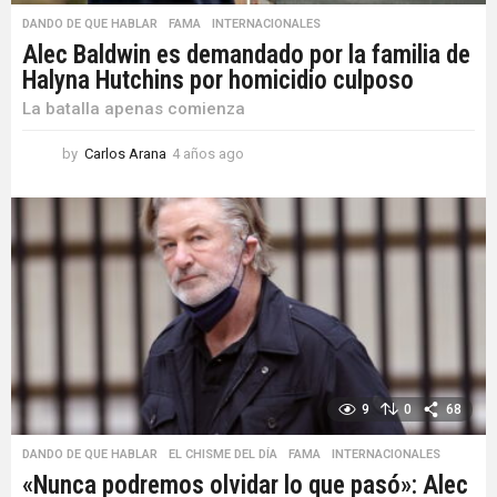
DANDO DE QUE HABLAR
,
FAMA
,
INTERNACIONALES
Alec Baldwin es demandado por la familia de
Halyna Hutchins por homicidio culposo
La batalla apenas comienza
by
Carlos Arana
4 años ago
4
a
ñ
o
s
a
g
o
9
0
68
DANDO DE QUE HABLAR
,
EL CHISME DEL DÍA
,
FAMA
,
INTERNACIONALES
«Nunca podremos olvidar lo que pasó»: Alec