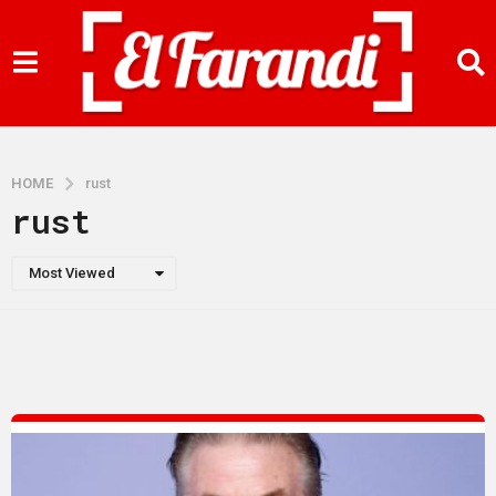
HOME
rust
rust
Most Viewed