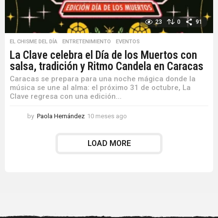
23
0
91
EL CHISME DEL DÍA
,
ENTRETENIMIENTO
,
EVENTOS
La Clave celebra el Día de los Muertos con
salsa, tradición y Ritmo Candela en Caracas
Caracas se prepara para una noche mágica donde la
música se une al alma: el próximo 31 de octubre, La
Clave regresa con una edición...
by
Paola Hernández
10 meses ago
1
0
m
LOAD MORE
e
s
e
s
a
g
o