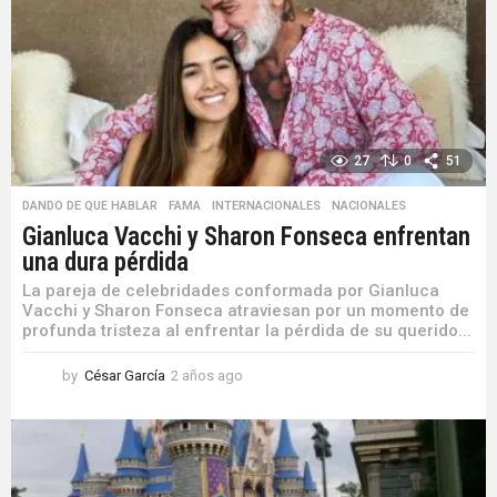
e
s
a
g
o
27
0
51
DANDO DE QUE HABLAR
,
FAMA
,
INTERNACIONALES
,
NACIONALES
Gianluca Vacchi y Sharon Fonseca enfrentan
una dura pérdida
La pareja de celebridades conformada por Gianluca
Vacchi y Sharon Fonseca atraviesan por un momento de
profunda tristeza al enfrentar la pérdida de su querido...
by
César García
2 años ago
2
a
ñ
o
s
a