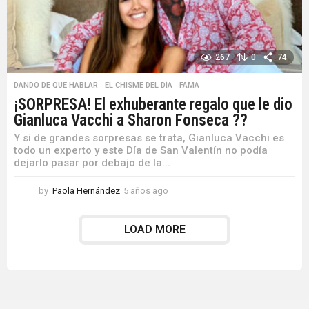
267
0
74
DANDO DE QUE HABLAR
,
EL CHISME DEL DÍA
,
FAMA
¡SORPRESA! El exhuberante regalo que le dio
Gianluca Vacchi a Sharon Fonseca ??
Y si de grandes sorpresas se trata, Gianluca Vacchi es
todo un experto y este Día de San Valentín no podía
dejarlo pasar por debajo de la...
by
Paola Hernández
5 años ago
5
a
ñ
LOAD MORE
o
s
a
g
o