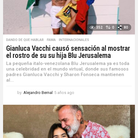
352
0
80
DANDO DE QUE HABLAR
,
FAMA
,
INTERNACIONALES
Gianluca Vacchi causó sensación al mostrar
el rostro de su su hija Blu Jerusalema
La pequeña italo-venezolana Blu Jerusalema ya es toda
una celebridad en el mundo virtual, donde sus famosos
padres Gianluca Vacchi y Sharon Fonseca mantienen
al...
by
Alejandro Bernal
5 años ago
5
a
ñ
o
s
a
g
o