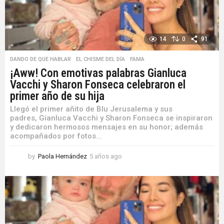
14
0
91
DANDO DE QUE HABLAR
,
EL CHISME DEL DÍA
,
FAMA
¡Aww! Con emotivas palabras Gianluca
Vacchi y Sharon Fonseca celebraron el
primer año de su hija
Llegó el primer añito de Blu Jerusalema y sus
padres, Gianluca Vacchi y Sharon Fonseca se inspiraron
y dedicaron hermosos mensajes en su honor; además
acompañados por fotos...
by
Paola Hernández
5 años ago
5
a
ñ
o
s
a
g
o