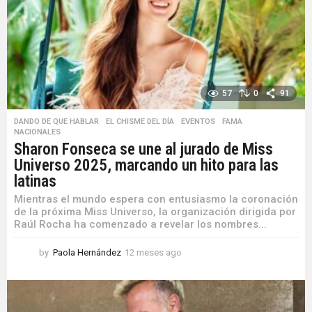
57
0
91
DANDO DE QUE HABLAR
,
EL CHISME DEL DÍA
,
EVENTOS
,
FAMA
,
NACIONALES
Sharon Fonseca se une al jurado de Miss
Universo 2025, marcando un hito para las
latinas
Mientras el mundo espera con entusiasmo la coronación
de la próxima Miss Universo, la organización dirigida por
Raúl Rocha ha comenzado a revelar los nombres...
by
Paola Hernández
12 meses ago
1
2
m
e
s