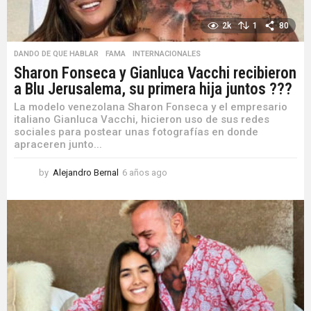
2k
1
80
DANDO DE QUE HABLAR
,
FAMA
,
INTERNACIONALES
Sharon Fonseca y Gianluca Vacchi recibieron
a Blu Jerusalema, su primera hija juntos ???
La modelo venezolana Sharon Fonseca y el empresario
italiano Gianluca Vacchi, hicieron uso de sus redes
sociales para postear unas fotografías en donde
apraceren junto...
by
Alejandro Bernal
6 años ago
6
a
ñ
o
s
a
g
o