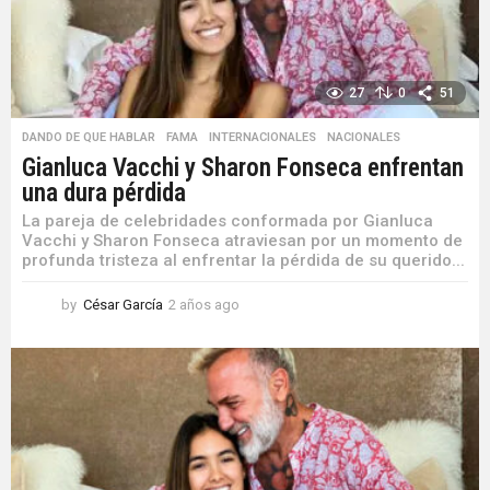
27
0
51
DANDO DE QUE HABLAR
,
FAMA
,
INTERNACIONALES
,
NACIONALES
Gianluca Vacchi y Sharon Fonseca enfrentan
una dura pérdida
La pareja de celebridades conformada por Gianluca
Vacchi y Sharon Fonseca atraviesan por un momento de
profunda tristeza al enfrentar la pérdida de su querido...
by
César García
2 años ago
2
a
ñ
o
s
a
g
o