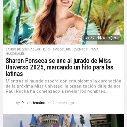
57
0
91
DANDO DE QUE HABLAR
,
EL CHISME DEL DÍA
,
EVENTOS
,
FAMA
,
NACIONALES
Sharon Fonseca se une al jurado de Miss
Universo 2025, marcando un hito para las
latinas
Mientras el mundo espera con entusiasmo la coronación
de la próxima Miss Universo, la organización dirigida por
Raúl Rocha ha comenzado a revelar los nombres...
by
Paola Hernández
12 meses ago
1
2
m
e
s