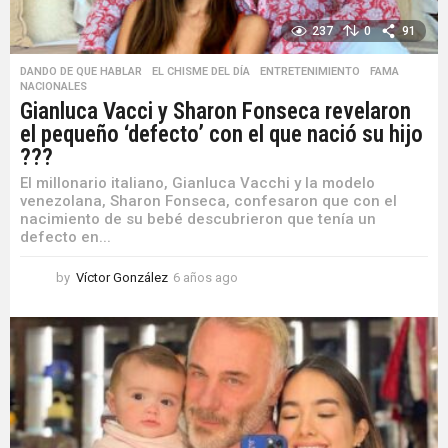
237
0
91
DANDO DE QUE HABLAR
,
EL CHISME DEL DÍA
,
ENTRETENIMIENTO
,
FAMA
,
NACIONALES
Gianluca Vacci y Sharon Fonseca revelaron
el pequeño ‘defecto’ con el que nació su hijo
???
El millonario italiano, Gianluca Vacchi y la modelo
venezolana, Sharon Fonseca, confesaron que con el
nacimiento de su bebé descubrieron que tenía un
defecto en...
by
Víctor González
6 años ago
6
a
ñ
o
s
a
g
o