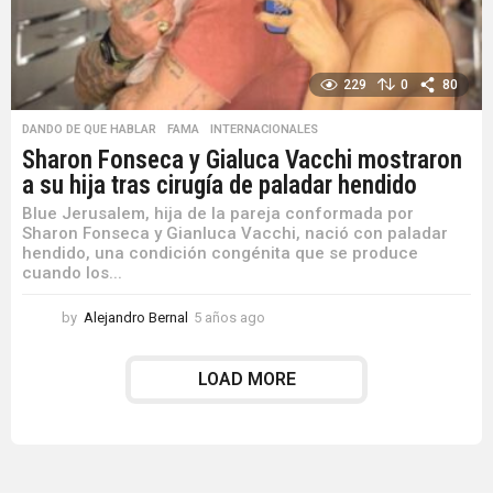
229
0
80
DANDO DE QUE HABLAR
,
FAMA
,
INTERNACIONALES
Sharon Fonseca y Gialuca Vacchi mostraron
a su hija tras cirugía de paladar hendido
Blue Jerusalem, hija de la pareja conformada por
Sharon Fonseca y Gianluca Vacchi, nació con paladar
hendido, una condición congénita que se produce
cuando los...
by
Alejandro Bernal
5 años ago
5
a
ñ
LOAD MORE
o
s
a
g
o