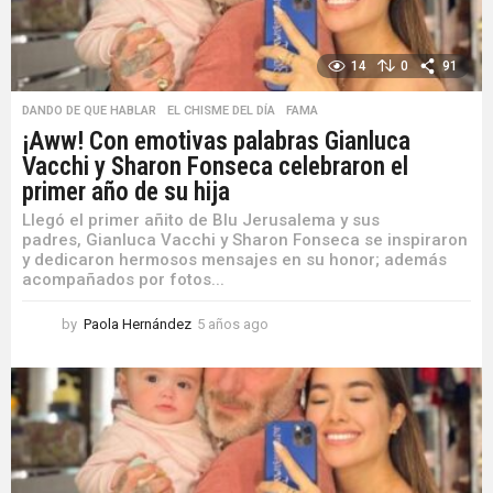
14
0
91
DANDO DE QUE HABLAR
,
EL CHISME DEL DÍA
,
FAMA
¡Aww! Con emotivas palabras Gianluca
Vacchi y Sharon Fonseca celebraron el
primer año de su hija
Llegó el primer añito de Blu Jerusalema y sus
padres, Gianluca Vacchi y Sharon Fonseca se inspiraron
y dedicaron hermosos mensajes en su honor; además
acompañados por fotos...
by
Paola Hernández
5 años ago
5
a
ñ
o
s
a
g
o