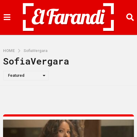
HOME
SofiaVergara
SofiaVergara
Featured