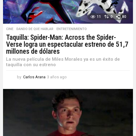
11
0
80
CINE
,
DANDO DE QUE HABLAR
,
ENTRETENIMIENTO
Taquilla: Spider-Man: Across the Spider-
Verse logra un espectacular estreno de 51,7
millones de dólares
La nueva película de Miles Morales ya es un éxito de
taquilla con su estreno
by
Carlos Arana
3 años ago
3
a
ñ
o
s
a
g
o