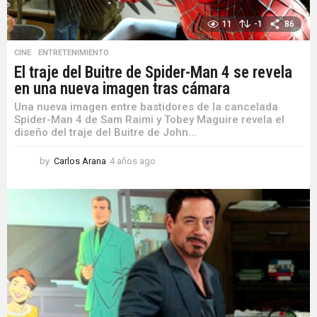
11
-1
86
CINE
,
ENTRETENIMIENTO
El traje del Buitre de Spider-Man 4 se revela
en una nueva imagen tras cámara
Una nueva imagen entre bastidores de la cancelada
Spider-Man 4 de Sam Raimi y Tobey Maguire revela el
diseño del traje del Buitre de John...
by
Carlos Arana
4 años ago
4
a
ñ
o
s
a
g
o