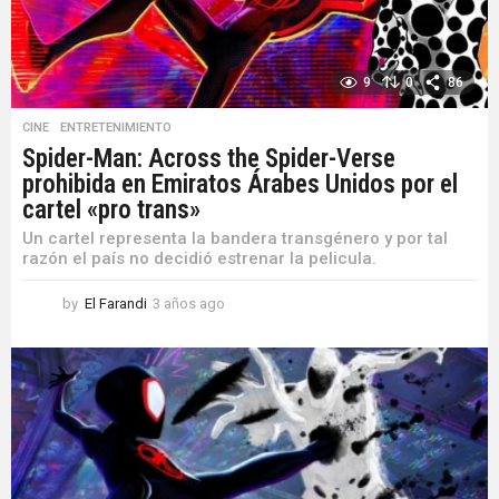
9
0
86
CINE
,
ENTRETENIMIENTO
Spider-Man: Across the Spider-Verse
prohibida en Emiratos Árabes Unidos por el
cartel «pro trans»
Un cartel representa la bandera transgénero y por tal
razón el país no decidió estrenar la pelicula.
by
El Farandi
3 años ago
3
a
ñ
o
s
a
g
o