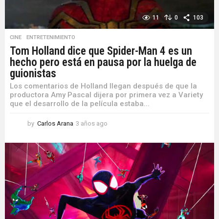
11
0
103
CINE
,
ENTRETENIMIENTO
Tom Holland dice que Spider-Man 4 es un
hecho pero está en pausa por la huelga de
guionistas
Los comentarios de Holland llegan después de que la
productora Amy Pascal dijera por primera vez a Variety
que el desarrollo de la película estaba...
by
Carlos Arana
3 años ago
3
a
ñ
o
s
a
g
o