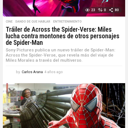
23
0
80
CINE
,
DANDO DE QUE HABLAR
,
ENTRETENIMIENTO
Tráiler de Across the Spider-Verse: Miles
lucha contra montones de otros personajes
de Spider-Man
Sony Pictures publica un nuevo tráiler de Spider-Man:
Across the Spider-Verse, que revela más del viaje de
Miles Morales a través del multiverso.
by
Carlos Arana
4 años ago
4
a
ñ
o
s
a
g
o