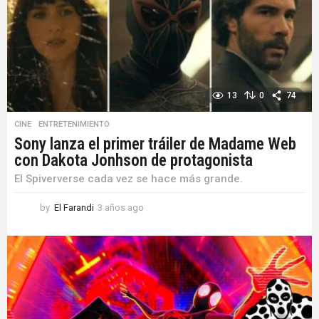
13
0
74
CINE
,
ENTRETENIMIENTO
Sony lanza el primer tráiler de Madame Web
con Dakota Jonhson de protagonista
El Spiververse cada vez se hace más grande.
by
El Farandi
3 años ago
3
a
ñ
o
s
a
g
o