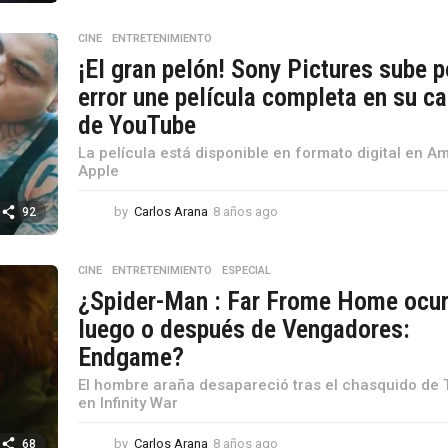
o
s
CINE
,
ENTRETENIMIENTO
a
¡El gran pelón! Sony Pictures sube p
g
o
error une película completa en su ca
de YouTube
La película está disponible en formato digital en A
Apple
by
Carlos Arana
8 años ago
8
92
a
ñ
o
CINE
,
ENTRETENIMIENTO
,
ESPECIAL
s
¿Spider-Man : Far Frome Home ocur
a
luego o después de Vengadores:
g
o
Endgame?
El hombre araña desapareció tras el chasquido de
en Infinity War
by
Carlos Arana
8 años ago
8
68