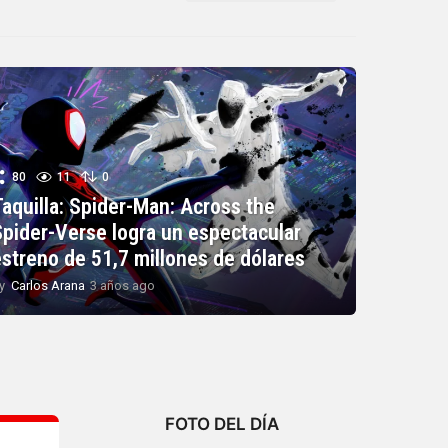
80
11
0
Taquilla: Spider-Man: Across the
Spider-Verse logra un espectacular
estreno de 51,7 millones de dólares
y
Carlos Arana
3 años ago
3
a
ñ
o
s
a
g
o
FOTO DEL DÍA