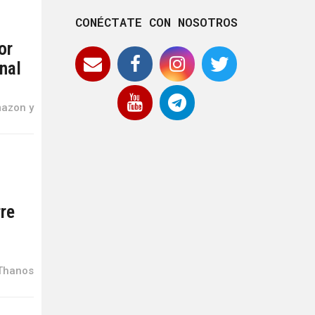
CONÉCTATE CON NOSOTROS
or
nal
mazon y
re
 Thanos