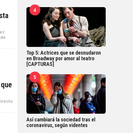
4
sta
vez
 de
Top 5: Actrices que se desnudaron
en Broadway por amor al teatro
[CAPTURAS]
5
 que
irecto
Así cambiará la sociedad tras el
coronavirus, según videntes