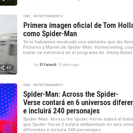
a
ñ
o
CINE
,
ENTRETENIMIENTO
s
Primera imagen oficial de Tom Holl
a
como Spider-Man
g
o
Ya te habíamos mostrado una adelanto que dio Son
Pictures y Marvel de Spider-Man: Homecoming, cuy
trailer se estrenará en el programa de Jimmy Kimel..
by
El Farandi
10 años ago
1
47
0
a
ñ
CINE
,
ENTRETENIMIENTO
o
Spider-Man: Across the Spider-
s
a
Verse contará en 6 universos difere
g
e incluirá 240 personajes
o
Spider-Man: Across the Spider-Verse subirá el listó
que Spider-Verse 2 estará ambientado en seis univ
diferentes e incluirá 240 personajes.