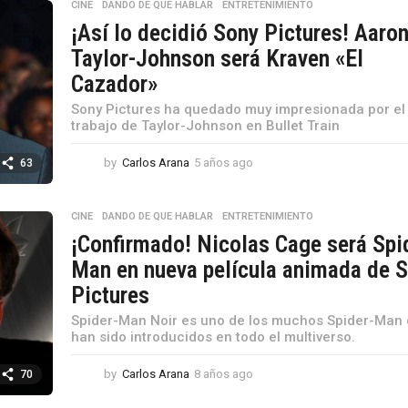
CINE
,
DANDO DE QUE HABLAR
,
ENTRETENIMIENTO
a
¡Así lo decidió Sony Pictures! Aaro
g
o
Taylor-Johnson será Kraven «El
Cazador»
Sony Pictures ha quedado muy impresionada por el
trabajo de Taylor-Johnson en Bullet Train
by
Carlos Arana
5 años ago
5
63
a
ñ
o
CINE
,
DANDO DE QUE HABLAR
,
ENTRETENIMIENTO
s
¡Confirmado! Nicolas Cage será Spi
a
Man en nueva película animada de 
g
o
Pictures
Spider-Man Noir es uno de los muchos Spider-Man
han sido introducidos en todo el multiverso.
by
Carlos Arana
8 años ago
8
70
a