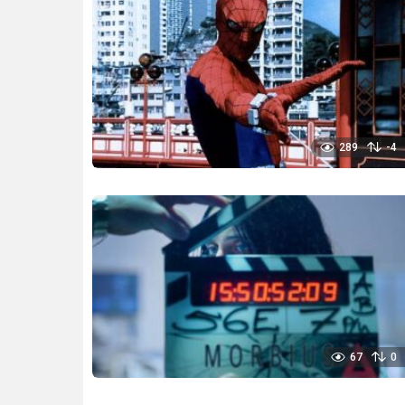
289
-4
67
0