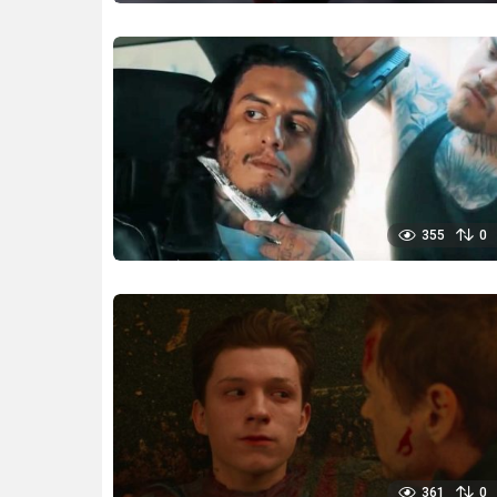
355
0
361
0