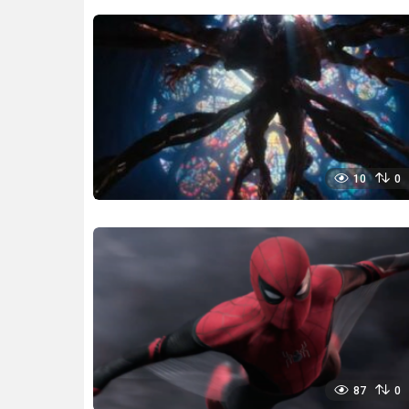
10
0
87
0