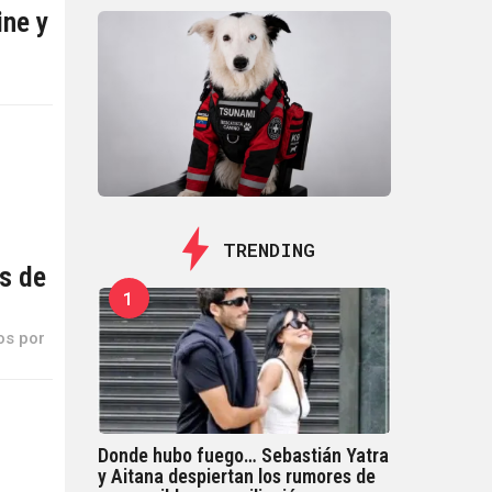
ine y
TRENDING
os de
1
os por
Donde hubo fuego… Sebastián Yatra
y Aitana despiertan los rumores de