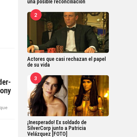
una posible reconciliación
n
2
Actores que casi rechazan el papel
de su vida
3
der-
Sony
 que
¡Inesperado! Ex soldado de
SilverCorp junto a Patricia
Velázquez [FOTO]