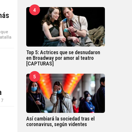
4
 más
 que
atalla
Top 5: Actrices que se desnudaron
en Broadway por amor al teatro
[CAPTURAS]
5
a
17
Así cambiará la sociedad tras el
coronavirus, según videntes