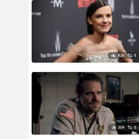
826
5
309
0