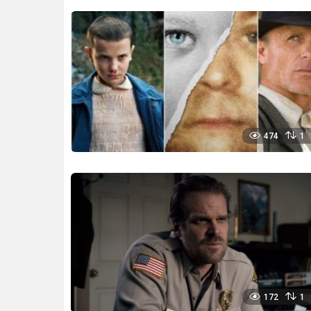
474
1
172
1