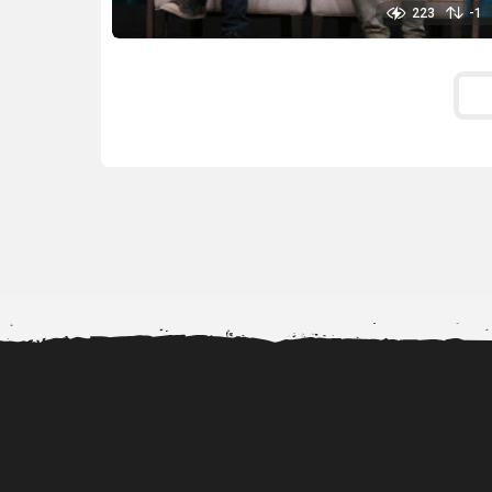
223
-1