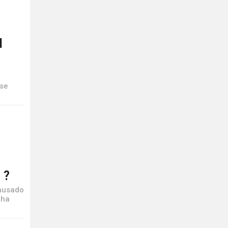
d
rse
 ?
causado
 ha