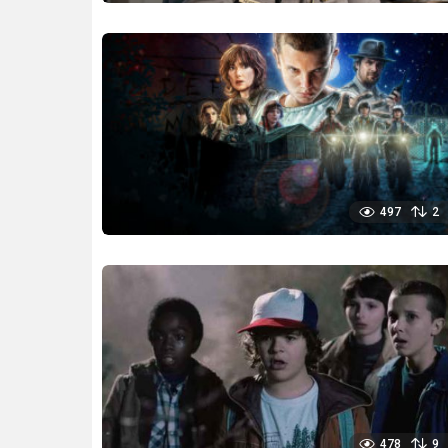
497
2
478
9