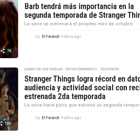
Barb tendrá más importancia en la
segunda temporada de Stranger Thi
La serie se estrenará el próximo mes de octubre
by
El Farandi
9 años ago
9
a
ñ
79
o
s
a
DANDO DE QUE HABLAR
,
ENTRETENIMIENTO
,
TELEVISIÓN
g
Stranger Things logra récord en dat
o
audiencia y actividad social con rec
estrenada 2da temporada
La serie hace poco que estrenó su segunda tempo
by
El Farandi
9 años ago
9
a
105
ñ
o