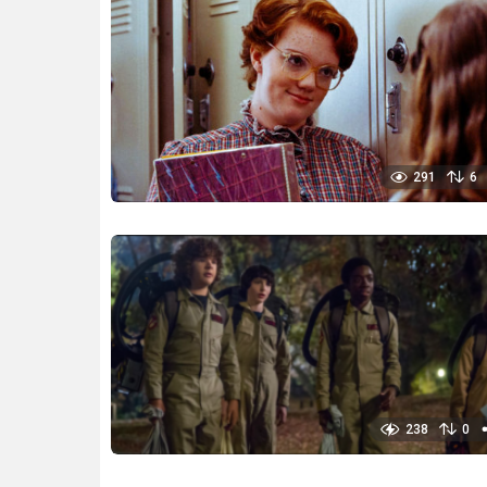
291
6
238
0