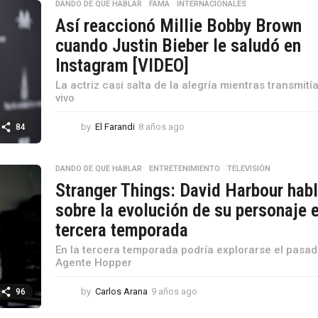
s
DANDO DE QUE HABLAR
,
FAMA
,
INTERNACIONALES
a
Así reaccionó Millie Bobby Brown
g
cuando Justin Bieber le saludó en
o
Instagram [VIDEO]
La actriz casi salta de la alegría mientras transmití
vivo
by
El Farandi
8 años ago
8
84
a
ñ
o
DANDO DE QUE HABLAR
,
ENTRETENIMIENTO
,
TELEVISIÓN
s
Stranger Things: David Harbour hab
a
sobre la evolución de su personaje e
g
o
tercera temporada
En la tercera temporada podría explorarse el pasad
Agente Hopper
by
Carlos Arana
9 años ago
9
96
a