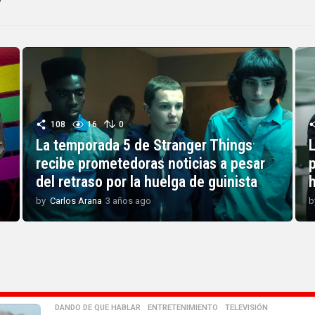
108
16
0
La temporada 5 de Stranger Things
recibe prometedoras noticias a pesar
p
del retraso por la huelga de guinista
by
Carlos Arana
3 años ago
3
b
a
ñ
o
s
a
g
o
DANDO DE QUE HABLAR
,
ENTRETENIMIENTO
,
TELEVISIÓN