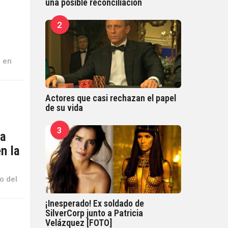
una posible reconciliación
2
a en
Actores que casi rechazan el papel
de su vida
3
la
n la
o del
¡Inesperado! Ex soldado de
SilverCorp junto a Patricia
Velázquez [FOTO]