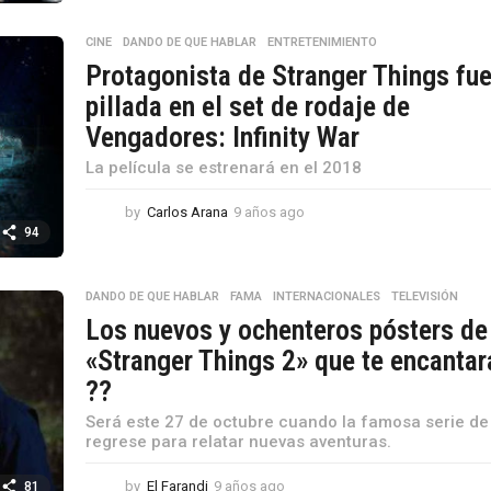
s
a
CINE
,
DANDO DE QUE HABLAR
,
ENTRETENIMIENTO
g
Protagonista de Stranger Things fu
o
pillada en el set de rodaje de
Vengadores: Infinity War
La película se estrenará en el 2018
by
Carlos Arana
9 años ago
9
a
94
ñ
o
s
DANDO DE QUE HABLAR
,
FAMA
,
INTERNACIONALES
,
TELEVISIÓN
a
Los nuevos y ochenteros pósters de
g
«Stranger Things 2» que te encantar
o
??
Será este 27 de octubre cuando la famosa serie de 
regrese para relatar nuevas aventuras.
by
El Farandi
9 años ago
9
81