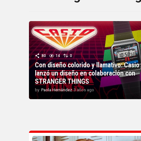
80
14
0
Con diseño colorido y llamativo: Casio
lanzó un diseño en colaboración con
STRANGER THINGS
by
Paola Hernández
3 años ago
3
a
ñ
o
s
a
g
o