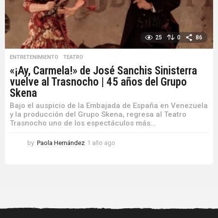
25
0
86
ENTRETENIMIENTO
,
TEATRO
«¡Ay, Carmela!» de José Sanchis Sinisterra
vuelve al Trasnocho | 45 años del Grupo
Skena
Bajo el auspicio de la Embajada de España en Venezuela
y la producción del Grupo Skena, regresa al Teatro
Trasnocho uno de los espectáculos más...
by
Paola Hernández
1 año ago
1
a
ñ
o
a
g
o