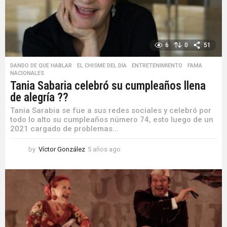
6
0
51
DANDO DE QUE HABLAR
,
EL CHISME DEL DÍA
,
ENTRETENIMIENTO
,
FAMA
,
NACIONALES
Tania Sabaria celebró su cumpleaños llena
de alegría ??
Tania Sarabia se fue a sus redes sociales y celebró por
todo lo alto su cumpleaños número 74, esto luego de un
2021 cargado de problemas...
by
Víctor González
5 años ago
5
a
ñ
o
s
a
g
o