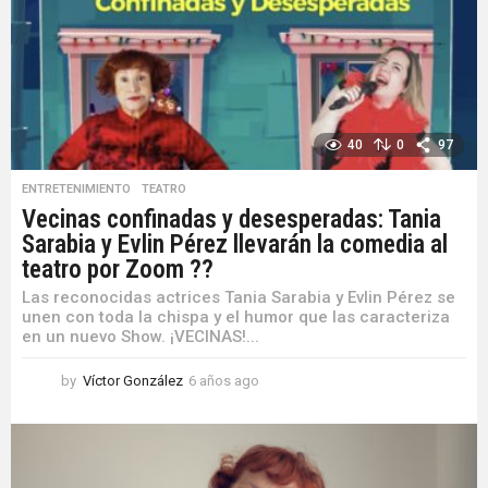
a
g
o
40
0
97
ENTRETENIMIENTO
,
TEATRO
Vecinas confinadas y desesperadas: Tania
Sarabia y Evlin Pérez llevarán la comedia al
teatro por Zoom ??
Las reconocidas actrices Tania Sarabia y Evlin Pérez se
unen con toda la chispa y el humor que las caracteriza
en un nuevo Show. ¡VECINAS!...
by
Víctor González
6 años ago
6
a
ñ
o
s
a