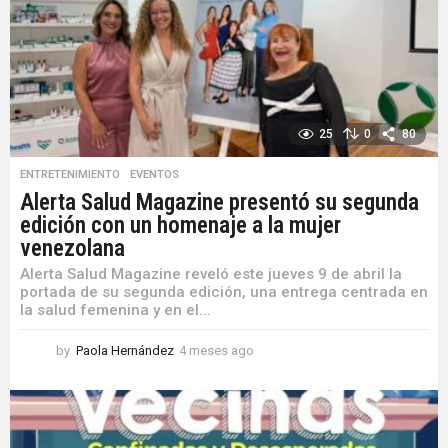
25
0
80
ENTRETENIMIENTO
,
EVENTOS
Alerta Salud Magazine presentó su segunda
edición con un homenaje a la mujer
venezolana
Alerta Salud Magazine reveló este jueves 9 de abril la
portada de su segunda edición, una entrega centrada en
la salud femenina y en el...
by
Paola Hernández
4 meses ago
4
m
e
s
e
s