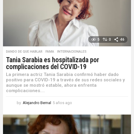
g
o
5
0
46
DANDO DE QUE HABLAR
,
FAMA
,
INTERNACIONALES
Tania Sarabia es hospitalizada por
complicaciones del COVID-19
La primera actriz Tania Sarabia confirmó haber dado
positivo para COVID-19 a través de sus redes sociales y
aunque se mostró estable, ahora enfrenta
complicaciones....
by
Alejandro Bernal
5 años ago
5
a
ñ
o
s
a