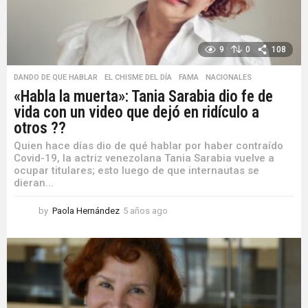
9
0
108
DANDO DE QUE HABLAR
,
EL CHISME DEL DÍA
,
FAMA
,
NACIONALES
«Habla la muerta»: Tania Sarabia dio fe de
vida con un video que dejó en ridículo a
otros ??
Quien hace días dio de qué hablar por haber contraído
Covid-19, la actriz venezolana Tania Sarabia vuelve a
ocupar titulares; esto luego de que internautas se
dieran...
by
Paola Hernández
5 años ago
5
a
ñ
o
s
a
g
o