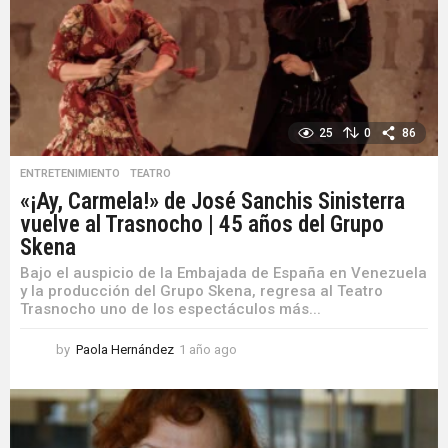
a
g
o
25
0
86
ENTRETENIMIENTO
,
TEATRO
«¡Ay, Carmela!» de José Sanchis Sinisterra
vuelve al Trasnocho | 45 años del Grupo
Skena
Bajo el auspicio de la Embajada de España en Venezuela
y la producción del Grupo Skena, regresa al Teatro
Trasnocho uno de los espectáculos más...
by
Paola Hernández
1 año ago
1
a
ñ
o
a
g