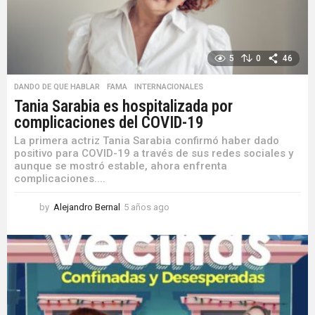
5
0
46
DANDO DE QUE HABLAR
,
FAMA
,
INTERNACIONALES
Tania Sarabia es hospitalizada por
complicaciones del COVID-19
La primera actriz Tania Sarabia confirmó haber dado
positivo para COVID-19 a través de sus redes sociales y
aunque se mostró estable, ahora enfrenta
complicaciones....
by
Alejandro Bernal
5 años ago
5
a
ñ
o
s
a
g
o