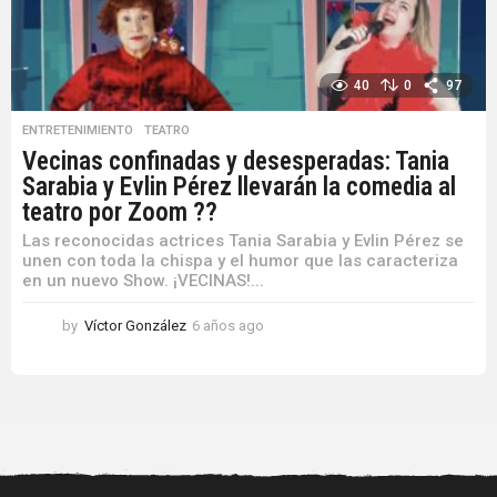
40
0
97
ENTRETENIMIENTO
,
TEATRO
Vecinas confinadas y desesperadas: Tania
Sarabia y Evlin Pérez llevarán la comedia al
teatro por Zoom ??
Las reconocidas actrices Tania Sarabia y Evlin Pérez se
unen con toda la chispa y el humor que las caracteriza
en un nuevo Show. ¡VECINAS!...
by
Víctor González
6 años ago
6
a
ñ
o
s
a
g
o