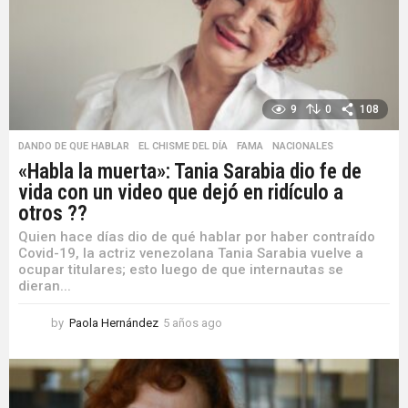
g
o
9
0
108
DANDO DE QUE HABLAR
,
EL CHISME DEL DÍA
,
FAMA
,
NACIONALES
«Habla la muerta»: Tania Sarabia dio fe de
vida con un video que dejó en ridículo a
otros ??
Quien hace días dio de qué hablar por haber contraído
Covid-19, la actriz venezolana Tania Sarabia vuelve a
ocupar titulares; esto luego de que internautas se
dieran...
by
Paola Hernández
5 años ago
5
a
ñ
o
s