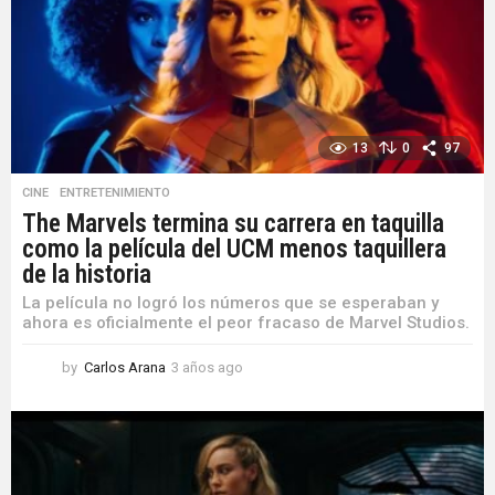
13
0
97
CINE
,
ENTRETENIMIENTO
The Marvels termina su carrera en taquilla
como la película del UCM menos taquillera
de la historia
La película no logró los números que se esperaban y
ahora es oficialmente el peor fracaso de Marvel Studios.
by
Carlos Arana
3 años ago
3
a
ñ
o
s
a
g