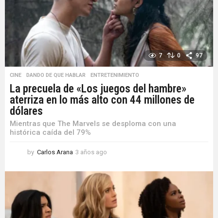
o
7
0
97
CINE
,
DANDO DE QUE HABLAR
,
ENTRETENIMIENTO
La precuela de «Los juegos del hambre»
aterriza en lo más alto con 44 millones de
dólares
Mientras que The Marvels se desploma con una
histórica caída del 79%
by
Carlos Arana
3 años ago
3
a
ñ
o
s
a
g
o