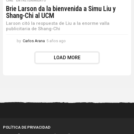
CINE
,
ENTRETENIMIENTO
Brie Larson da la bienvenida a Simu Liu y
Shang-Chi al UCM
Larson citó la respuesta de Liu a la enorme valla
publicitaria de Shang-Chi
by
Carlos Arana
5 años ago
5
a
ñ
LOAD MORE
o
s
a
g
o
POLÍTICA DE PRIVACIDAD