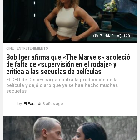
o
7
0
120
CINE
,
ENTRETENIMIENTO
Bob Iger afirma que «The Marvels» adoleció
de falta de «supervisión en el rodaje» y
critica a las secuelas de películas
El CEO de Disney carga contra la producción de la
película y dejó claro que ya se han hecho muchas
secuelas.
by
El Farandi
3 años ago
3
a
ñ
o
s
a
g