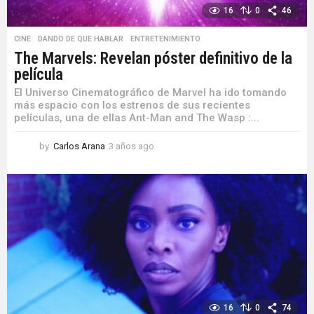
16
0
46
CINE
,
DANDO DE QUE HABLAR
,
ENTRETENIMIENTO
The Marvels: Revelan póster definitivo de la
película
El Universo Cinematográfico de Marvel ha ido tomando
más espacio con los estrenos de sus recientes
películas, una de ellas Ant-Man and The Wasp :...
by
Carlos Arana
3 años ago
3
a
ñ
o
s
a
g
o
16
0
74