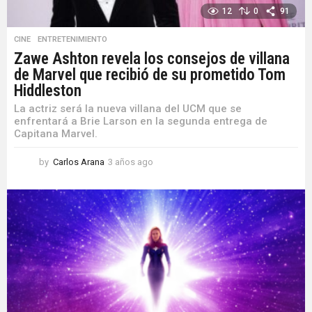
12
0
91
CINE
,
ENTRETENIMIENTO
Zawe Ashton revela los consejos de villana
de Marvel que recibió de su prometido Tom
Hiddleston
La actriz será la nueva villana del UCM que se
enfrentará a Brie Larson en la segunda entrega de
Capitana Marvel.
by
Carlos Arana
3 años ago
3
a
ñ
o
s
a
g
o