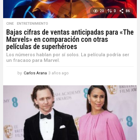
20
0
86
CINE
,
ENTRETENIMIENTO
Bajas cifras de ventas anticipadas para «The
Marvels» en comparación con otras
películas de superhéroes
Los números hablan por sí solos. La película podría ser
un fracaso para Marvel.
by
Carlos Arana
3 años ago
3
a
ñ
o
s
a
g
o