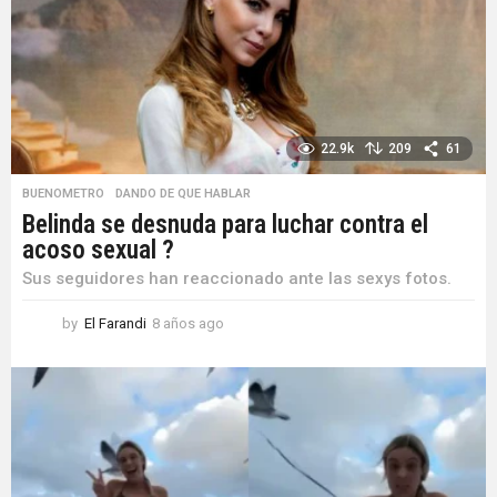
22.9k
209
61
BUENOMETRO
,
DANDO DE QUE HABLAR
Belinda se desnuda para luchar contra el
acoso sexual ?
Sus seguidores han reaccionado ante las sexys fotos.
by
El Farandi
8 años ago
8
a
ñ
o
s
a
g
o