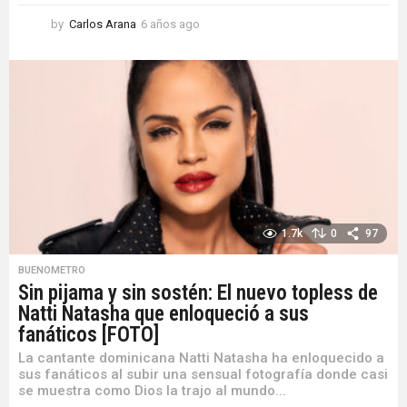
by
Carlos Arana
6 años ago
6
a
ñ
o
s
a
g
o
1.7k
0
97
BUENOMETRO
Sin pijama y sin sostén: El nuevo topless de
Natti Natasha que enloqueció a sus
fanáticos [FOTO]
La cantante dominicana Natti Natasha ha enloquecido a
sus fanáticos al subir una sensual fotografía donde casi
se muestra como Dios la trajo al mundo...