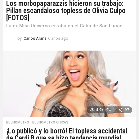
Los morbopaparazzis hicieron su trabajo:
Pillan escandaloso topless de Olivia Culpo
[FOTOS]
La ex Miss Universo estaba en el Cabo de San Lucas
by
Carlos Arana
6 años ago
6
a
ñ
o
s
a
g
o
4.9k
1
97
BUENOMETRO
,
BUENOMETRO CHICAS
¡Lo publicó y lo borró! El topless accidental
de Cardi B que se hizo tendencia mundial