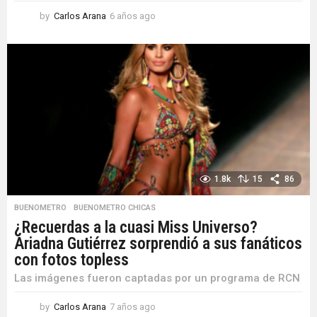
by
Carlos Arana
6 años ago
6
a
ñ
o
s
a
g
o
1.8k
15
86
BUENOMETRO
,
BUENOMETRO CHICAS
¿Recuerdas a la cuasi Miss Universo?
Ariadna Gutiérrez sorprendió a sus fanáticos
con fotos topless
Las imágenes fueron captadas por un programa de RCN
by
Carlos Arana
7 años ago
7