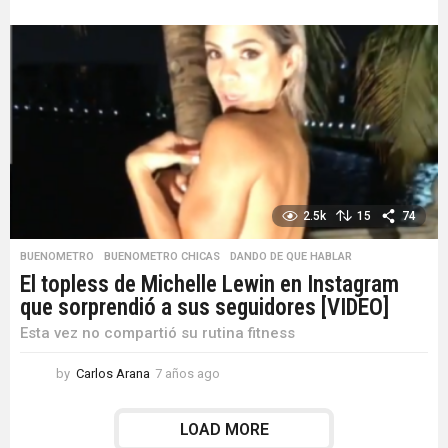
a
ñ
o
s
a
g
o
2.5k
15
74
BUENOMETRO
,
BUENOMETRO CHICAS
,
DANDO DE QUE HABLAR
El topless de Michelle Lewin en Instagram
que sorprendió a sus seguidores [VIDEO]
Esta vez no compartió su rutina fitness
by
Carlos Arana
7 años ago
7
a
ñ
LOAD MORE
o