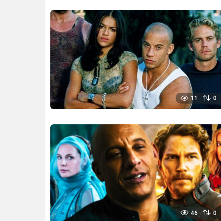
11
0
46
0