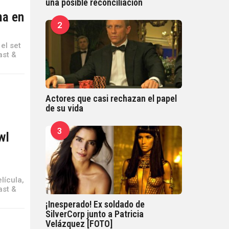
una posible reconciliación
a en
2
el set
ast &
Actores que casi rechazan el papel
de su vida
3
wl
lícula,
ast &
¡Inesperado! Ex soldado de
SilverCorp junto a Patricia
Velázquez [FOTO]