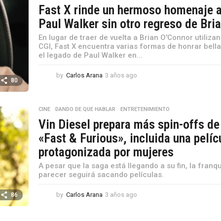
Fast X rinde un hermoso homenaje 
Paul Walker sin otro regreso de Bri
En lugar de traer de vuelta a Brian O'Connor utiliza
CGI, Fast X encuentra varias formas de honrar bel
el legado de Paul Walker en...
by
Carlos Arana
3 años ago
3
80
a
ñ
o
CINE
,
DANDO DE QUE HABLAR
,
ENTRETENIMIENTO
s
Vin Diesel prepara más spin-offs de
a
g
«Fast & Furious», incluida una pelíc
o
protagonizada por mujeres
A pesar que la saga está llegando a su fin, la franqu
parecer seguirá sacando películas.
by
Carlos Arana
3 años ago
3
86
a
ñ