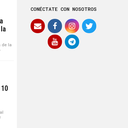
CONÉCTATE CON NOSOTROS
ía
 la
 de la
o
 10
al
r