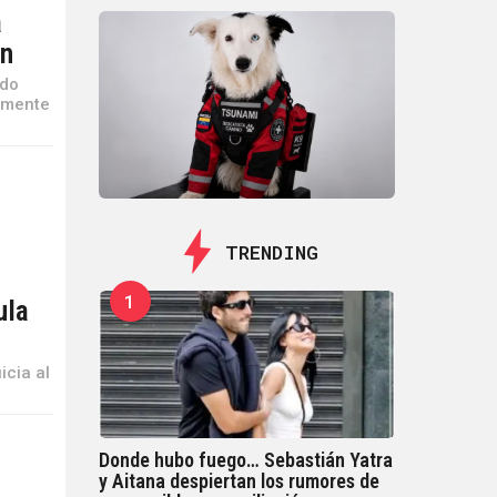
a
an
ndo
lamente
TRENDING
1
ula
icia al
Donde hubo fuego… Sebastián Yatra
y Aitana despiertan los rumores de