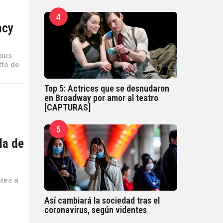
4
acy
ious
tto de
Top 5: Actrices que se desnudaron
en Broadway por amor al teatro
[CAPTURAS]
5
la de
ntes a
Así cambiará la sociedad tras el
coronavirus, según videntes