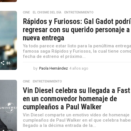
ñ
o
CINE
,
EL CHISME DEL DÍA
,
ENTRETENIMIENTO
s
Rápidos y Furiosos: Gal Gadot podr
a
g
regresar con su querido personaje a
o
nueva entrega
Ya todo parece estar listo para la penúltima entrega
famosa saga Rápidos y Furiosos, la cual tiene com
fecha de estreno el próximo...
86
by
Paola Hernández
4 años ago
4
a
ñ
CINE
,
ENTRETENIMIENTO
o
Vin Diesel celebra su llegada a Fast
s
a
en un conmovedor homenaje de
g
cumpleaños a Paul Walker
o
Vin Diesel comparte un emotivo vídeo de homenaje 
cumpleaños de Paul Walker en el que celebra habe
llegado a la décima entrada de la...