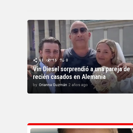
63
15
0
Vin Diesel sorprendió a una pareja de
recién casados en Alemania
by
Orianna Guzmán
2 años ago
2
a
ñ
o
s
a
g
o