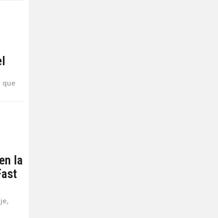
el
, que
en la
Fast
je,