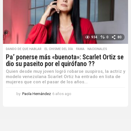
g
o
934
0
80
DANDO DE QUE HABLAR
,
EL CHISME DEL DÍA
,
FAMA
,
NACIONALES
Pa’ ponerse más «buenota»: Scarlet Ortiz se
dio su paseito por el quirófano ??
Quien desde muy joven logró robarse suspiros, la actriz y
modelo venezolana Scarlet Ortiz ha entrado en lista de
mujeres que con el pasar de los años...
by
Paola Hernández
6 años ago
6
a
ñ
o
s
a
g