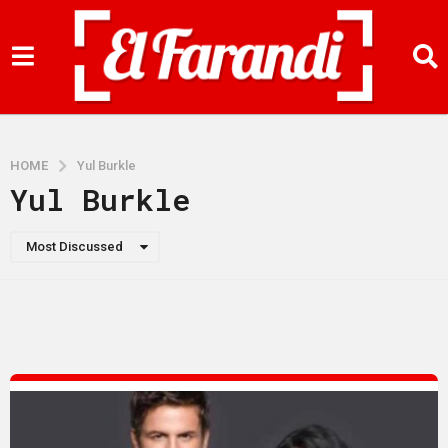
HOME
Yul Burkle
Yul Burkle
Most Discussed