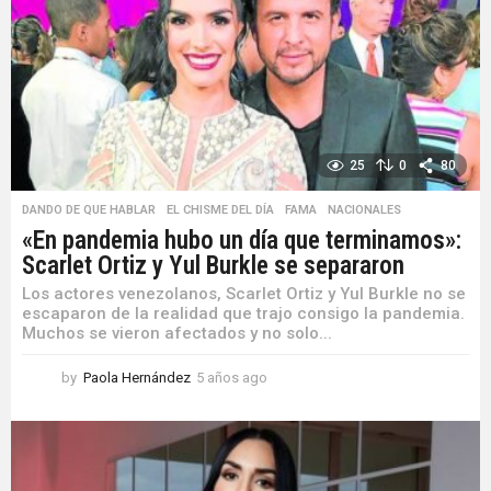
a
g
o
25
0
80
DANDO DE QUE HABLAR
,
EL CHISME DEL DÍA
,
FAMA
,
NACIONALES
«En pandemia hubo un día que terminamos»:
Scarlet Ortiz y Yul Burkle se separaron
Los actores venezolanos, Scarlet Ortiz y Yul Burkle no se
escaparon de la realidad que trajo consigo la pandemia.
Muchos se vieron afectados y no solo...
by
Paola Hernández
5 años ago
5
a
ñ
o
s
a